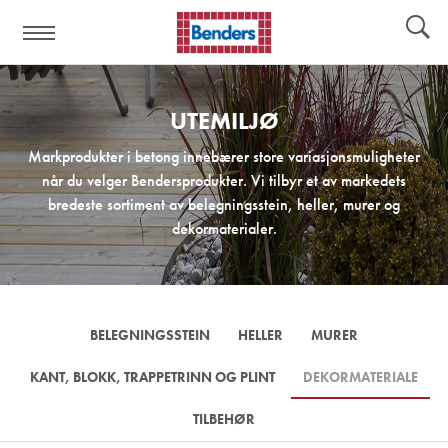
Hjelpelinker:
Verktøy
UTEMILJØ
Markprodukter i betong innebærer store variasjonsmuligheter
når du velger Bendersprodukter. Vi tilbyr et av markedets
bredeste sortiment av belegningsstein, heller, murer og
dekormaterialer.
BELEGNINGSSTEIN
HELLER
MURER
KANT, BLOKK, TRAPPETRINN OG PLINT
DEKORMATERIALE
TILBEHØR