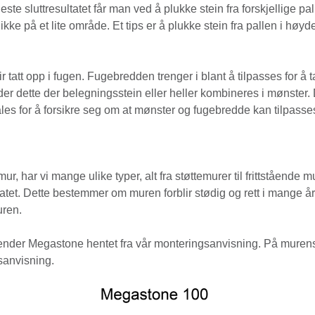
e sluttresultatet får man ved å plukke stein fra forskjellige pall
kke på et lite område. Et tips er å plukke stein fra pallen i høyder
 tatt opp i fugen. Fugebredden trenger i blant å tilpasses for å
er dette der belegningsstein eller heller kombineres i mønster. D
les for å forsikre seg om at mønster og fugebredde kan tilpasse
r, har vi mange ulike typer, alt fra støttemurer til frittstående
tatet. Dette bestemmer om muren forblir stødig og rett i mange 
uren.
 Bender Megastone hentet fra vår monteringsanvisning. På muren
sanvisning.