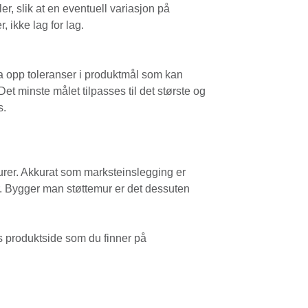
er, slik at en eventuell variasjon på
, ikke lag for lag.
 ta opp toleranser i produktmål som kan
et minste målet tilpasses til det største og
s.
 murer. Akkurat som marksteinslegging er
år. Bygger man støttemur er det dessuten
s produktside som du finner på