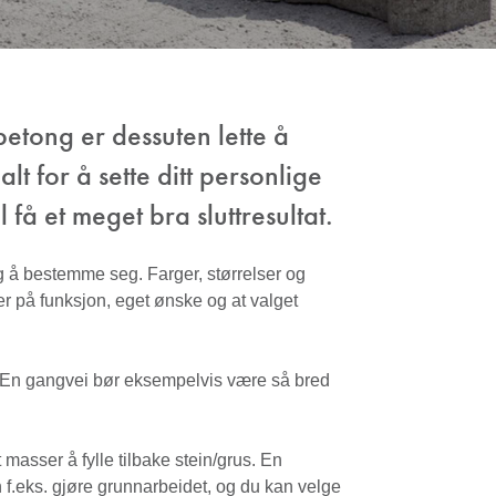
betong er dessuten lette å
lt for å sette ditt personlige
få et meget bra sluttresultat.
g å bestemme seg. Farger, størrelser og
er på funksjon, eget ønske og at valget
. En gangvei bør eksempelvis være så bred
asser å fylle tilbake stein/grus. En
 f.eks. gjøre grunnarbeidet, og du kan velge