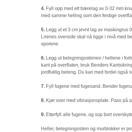
4.
Fyll opp med ett bærelag av 0-32 mm knus
med samme helling som den ferdige overflate
5.
Legg ut et 3 cm jevnt lag av maskingrus 0/8
Lirenes overside skal nå ligge i nivå med be
sporene.
6.
Legg ut belegningssteinen / hellene i forba
kant på overflaten, bruk Benders Kantsikring,
jordfuktig betong. Du kan med fordel også s
7.
Fyll fugene med fugesand. Bender fugesa
8.
Kjør over med vibrasjonsplate. Pass på at 
9.
Etterfyll alle fugene, og sop bort oversky
Heller, belegningsstein og murblokker er prod