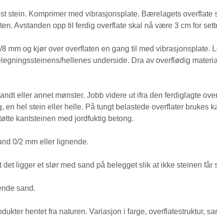
t stein. Komprimer med vibrasjonsplate. Bærelagets overflate s
n. Avstanden opp til ferdig overflate skal nå være 3 cm for sett
 mm og kjør over overflaten en gang til med vibrasjonsplate. Legg 
legningssteinens/hellenes underside. Dra av overflødig materiale 
ndt eller annet mønster. Jobb videre ut ifra den ferdiglagte overf
 en hel stein eller helle. På tungt belastede overflater brukes k
tøtte kantsteinen med jordfuktig betong.
nd 0/2 mm eller lignende.
det ligger et slør med sand på belegget slik at ikke steinen får 
tende sand.
ukter hentet fra naturen. Variasjon i farge, overflatestruktur, sam