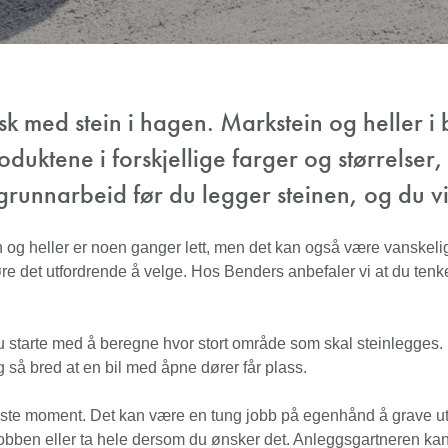
k med stein i hagen. Markstein og heller i 
uktene i forskjellige farger og størrelser, a
runnarbeid før du legger steinen, og du vil 
in og heller er noen ganger lett, men det kan også være vanskeli
re det utfordrende å velge. Hos Benders anbefaler vi at du tenk
du starte med å beregne hvor stort område som skal steinlegges
 så bred at en bil med åpne dører får plass.
gste moment. Det kan være en tung jobb på egenhånd å grave ut m
jobben eller ta hele dersom du ønsker det. Anleggsgartneren kan