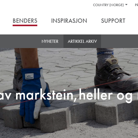
Hjelpelinker
COUNTRY (NORGE)
P
Verktøy
BENDERS
INSPIRASJON
SUPPORT
NYHETER
ARTIKKEL ARKIV
av markstein,heller og