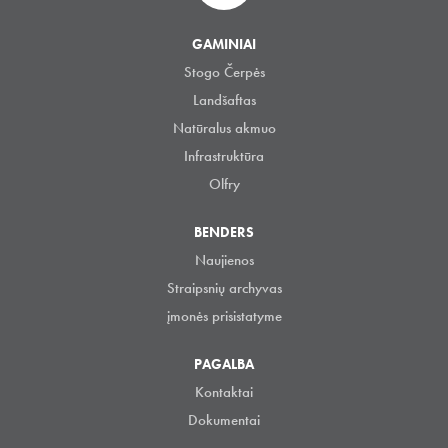
GAMINIAI
Stogo Čerpės
Landšaftas
Natūralus akmuo
Infrastruktūra
Olfry
BENDERS
Naujienos
Straipsnių archyvas
įmonės prisistatyme
PAGALBA
Kontaktai
Dokumentai