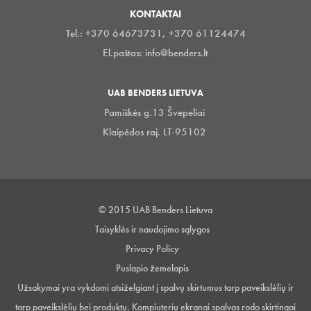
KONTAKTAI
Tel.: +370 64673731, +370 61124474
El.paštas:
info@benders.lt
UAB BENDERS LIETUVA
Pamiškės g.13 Švepeliai
Klaipėdos raj. LT-95102
© 2015 UAB Benders Lietuva
Taisyklės ir naudojimo sąlygos
Privacy Policy
Puslapio žemelapis
Užsakymai yra vykdomi atsiželgiant į spalvų skirtumus tarp paveikslėlių ir
tarp paveikslėlių bei produktų. Kompiuterių ekranai spalvas rodo skirtingai