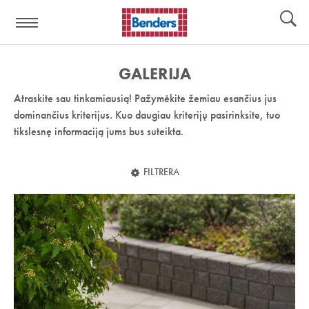
Pagalbos
Įrankiai
nuoroda:
GALERIJA
Atraskite sau tinkamiausią! Pažymėkite žemiau esančius jus
dominančius kriterijus. Kuo daugiau kriterijų pasirinksite, tuo
tikslesnę informaciją jums bus suteikta.
FILTRERA