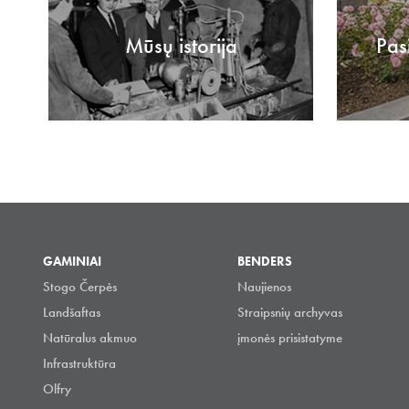
Mūsų istorija
Pas
GAMINIAI
BENDERS
Stogo Čerpės
Naujienos
Landšaftas
Straipsnių archyvas
Natūralus akmuo
įmonės prisistatyme
Infrastruktūra
Olfry