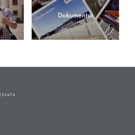
Dokumentai
1124474