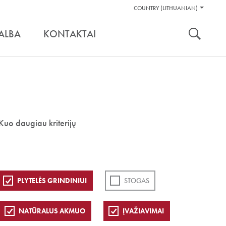
Pagalbos
COUNTRY (LITHUANIAN)
Įrankiai
nuoroda:
ALBA
KONTAKTAI
Kuo daugiau kriterijų
PLYTELĖS GRINDINIUI
STOGAS
NATŪRALUS AKMUO
ĮVAŽIAVIMAI