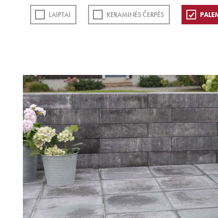
LAIPTAI
KERAMINĖS ČERPĖS
PALE