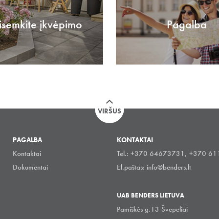
isemkite įkvėpimo
Pagalba
VIRŠUS
PAGALBA
KONTAKTAI
Kontaktai
Tel.: +370 64673731, +370 6
Dokumentai
El.paštas:
info@benders.lt
UAB BENDERS LIETUVA
Pamiškės g.13 Švepeliai