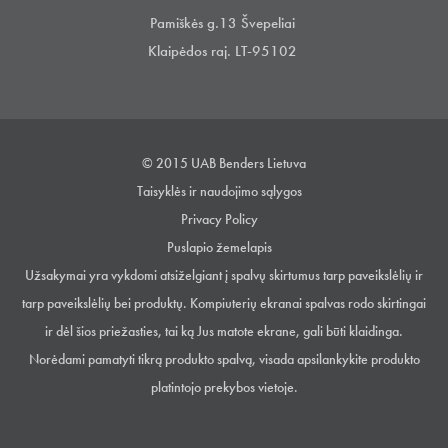
Pamiškės g.13 Švepeliai
Klaipėdos raj. LT-95102
© 2015 UAB Benders Lietuva
Taisyklės ir naudojimo sąlygos
Privacy Policy
Puslapio žemelapis
Užsakymai yra vykdomi atsiželgiant į spalvų skirtumus tarp paveikslėlių ir
tarp paveikslėlių bei produktų. Kompiuterių ekranai spalvas rodo skirtingai
ir dėl šios priežasties, tai ką Jus matote ekrane, gali būti klaidinga.
Norėdami pamatyti tikrą produkto spalvą, visada apsilankykite produkto
platintojo prekybos vietoje.