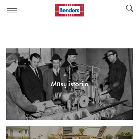
Pagalbos
Įrankiai
nuoroda:
Mūsų istorija