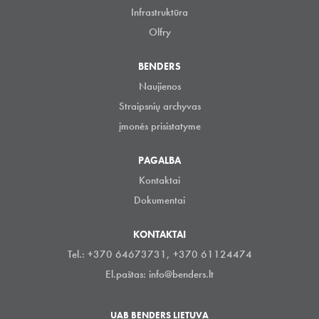
Infrastruktūra
Olfry
BENDERS
Naujienos
Straipsnių archyvas
įmonės prisistatyme
PAGALBA
Kontaktai
Dokumentai
KONTAKTAI
Tel.: +370 64673731, +370 61124474
El.paštas:
info@benders.lt
UAB BENDERS LIETUVA