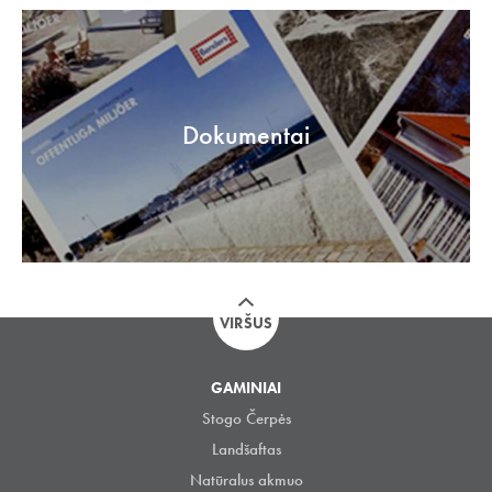
Dokumentai
VIRŠUS
GAMINIAI
Stogo Čerpės
Landšaftas
Natūralus akmuo