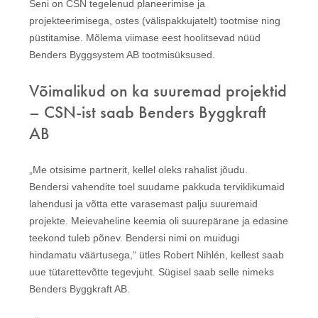
Seni on CSN tegelenud planeerimise ja
projekteerimisega, ostes (välispakkujatelt) tootmise ning
püstitamise. Mõlema viimase eest hoolitsevad nüüd
Benders Byggsystem AB tootmisüksused.
Võimalikud on ka suuremad projektid
– CSN-ist saab Benders Byggkraft
AB
„Me otsisime partnerit, kellel oleks rahalist jõudu.
Bendersi vahendite toel suudame pakkuda terviklikumaid
lahendusi ja võtta ette varasemast palju suuremaid
projekte. Meievaheline keemia oli suurepärane ja edasine
teekond tuleb põnev. Bendersi nimi on muidugi
hindamatu väärtusega,“ ütles Robert Nihlén, kellest saab
uue tütarettevõtte tegevjuht. Sügisel saab selle nimeks
Benders Byggkraft AB.