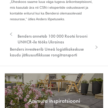
„Üheskoos saame luua väga tugeva ärikontseptsiooni,
mis kasutab ära nii CSN-i ekspertide oskusteavet ja
kontakte eriturul kui ka Bendersi olemasolevaid
ressursse,“ ütles Anders lõpetuseks.
Benders annetab 100 000 Rootsi krooni
UNHCR-ile tööks Ukrainas
Benders investeerib Umeå logistikakeskuse
kaudu jätkusuutlikkusse rongitransporti
Ammuta inspiratsiooni