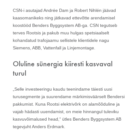
CSN-i asutajad Andrée Dam ja Robert Nihlén jäävad
kaasomanikeks ning jätkavad ettevõtte arendamisel
koostööd Benders Byggsystem AB-ga. CSN tegutseb
terves Rootsis ja pakub muu hulgas spetsiaalselt
kohandatud trafojaamu sellistele klientidele nagu
Siemens, ABB, Vattenfall ja Linjemontage.
Oluline sünergia kiiresti kasvaval
turul
„Selle investeeringu kaudu teenindame täiesti uusi
turusegmente ja suurendame märkimisväärselt Bendersi
pakkumist. Kuna Rootsi elektrivõrk on alamõõduline ja
vajab hädasti uuendamist, on meie hinnangul tuleviku
kasvuvõimalused head,“ ütles Benders Byggsystem AB
tegevjuht Anders Erdmark.