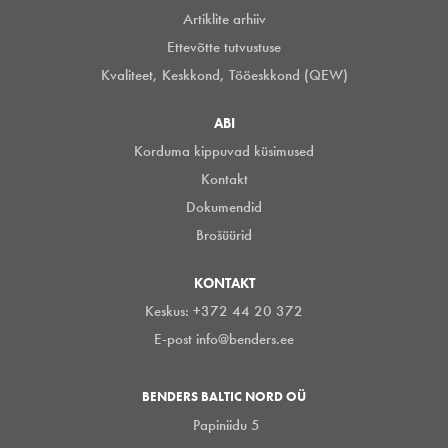
Artiklite arhiiv
Ettevõtte tutvustuse
Kvaliteet, Keskkond, Tööeskkond (QEW)
ABI
Korduma kippuvad küsimused
Kontakt
Dokumendid
Brošüürid
KONTAKT
Keskus: +372 44 20 372
E-post
info@benders.ee
BENDERS BALTIC NORD OÜ
Papiniidu 5