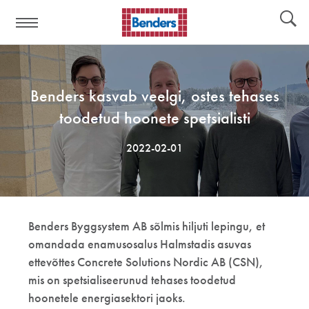
Abilingid:
Tööriistad
Benders kasvab veelgi, ostes tehases
toodetud hoonete spetsialisti
2022-02-01
Benders Byggsystem AB sõlmis hiljuti lepingu, et
omandada enamusosalus Halmstadis asuvas
ettevõttes Concrete Solutions Nordic AB (CSN),
mis on spetsialiseerunud tehases toodetud
hoonetele energiasektori jaoks.