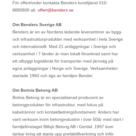
För offert/order kontakta Benders kundtjänst 010-
8880800 alt.
offert@benders.se
Om Benders Sverige AB
Benders är en av Nordens ledande leverantörer av bygg-
och infrastrukturprodukter med verksamhet i hela Sverige
och internationellt. Med 21 anläggningar i Sverige och
verksamhet i 7 länder är man lokalt förankrad samt har
ett utbyggt logistiknät för transporter med järnväg på
egna anläggningar i Norge och Sverige. Verksamheten
startade 1960 och ägs av familjen Bender.
Om Botnia Betong AB
Botnia Betong är en specialiserad producent av
betongprodukter för infrastruktur, med fokus på
kabelrännor och kontaktledningsfundament. Anders har
varit verksam inom betongindustrin i över 50år med start i
familjeföretaget Billsjö Betong AB i Gerdal. 1997 kom
tankar kring att starta upp prefabtillverkning och inför