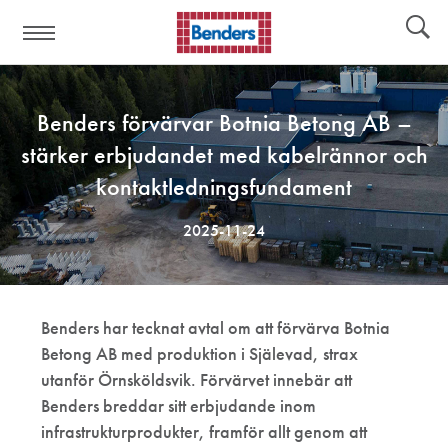
Hjälplänkar:
Verktyg
Benders förvärvar Botnia Betong AB –
stärker erbjudandet med kabelrännor och
kontaktledningsfundament
2025-11-24
Benders har tecknat avtal om att förvärva Botnia
Betong AB med produktion i Själevad, strax
utanför Örnsköldsvik. Förvärvet innebär att
Benders breddar sitt erbjudande inom
infrastrukturprodukter, framför allt genom att