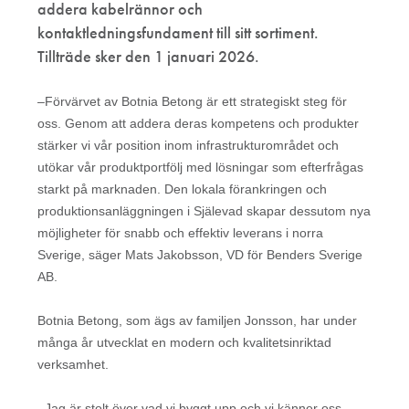
addera kabelrännor och
kontaktledningsfundament till sitt sortiment.
Tillträde sker den 1 januari 2026.
–Förvärvet av Botnia Betong är ett strategiskt steg för
oss. Genom att addera deras kompetens och produkter
stärker vi vår position inom infrastrukturområdet och
utökar vår produktportfölj med lösningar som efterfrågas
starkt på marknaden. Den lokala förankringen och
produktionsanläggningen i Själevad skapar dessutom nya
möjligheter för snabb och effektiv leverans i norra
Sverige, säger Mats Jakobsson, VD för Benders Sverige
AB.
Botnia Betong, som ägs av familjen Jonsson, har under
många år utvecklat en modern och kvalitetsinriktad
verksamhet.
–Jag är stolt över vad vi byggt upp och vi känner oss