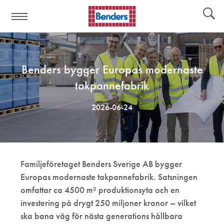
Hjälplänkar:
Verktyg
Benders bygger Europas modernaste
takpannefabrik
2026-06-24
Familjeföretaget Benders Sverige AB bygger
Europas modernaste takpannefabrik. Satsningen
omfattar ca 4500 m
²
produktionsyta och en
investering p
å
drygt 250 miljoner kronor
–
vilket
ska bana v
ä
g f
ö
r n
ä
sta generations h
å
llbara