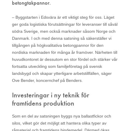
betongtakpannor.
– Byggstarten i Edsvära är ett viktigt steg för oss. Läget
ger goda logistiska förutsättningar för leveranser till såväl
södra Sverige, men också marknader såsom Norge och
Danmark. I och med denna satsning så säkerställer vi
tillgången på högkvalitativa betongpannor för den
nordiska marknaden för många år framöver. Närheten till
huvudkontoret är dessutom en stor fördel och stärker vår
fortsatta utveckling som familjeföretag på svensk
landsbygd och skapar ytterligare arbetstillfällen, säger
Ove Bender, koncernchef på Benders.
Investeringar i ny teknik för
framtidens produktion
Som en del av satsningen byggs nya ballastfickor och
silos, vilket gör det möjligt att hantera olika typer av
råmaterial och framtidens bindemedel. Därmed ökas