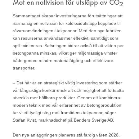
Mot en nollvision för utsläpp av CO
2
Sammantaget skapar investeringarna förutsättningar att
närma sig en nollvision för koldioxidutsläpp kopplade till
råvaruanvändningen i takpannor. Med den nya fabriken
kan resurserna användas mer effektivt, samtidigt som
spill minimeras. Satsningen bidrar också till att vikten per
betongpanna minskas, vilket ger miljömässiga vinster
både genom mindre materialåtgång och effektivare
transporter.
– Det här är en strategiskt viktig investering som stärker
vår långsiktiga konkurrenskraft och möjlighet att fortsätta
utveckla mer hållbara produkter. Genom att kombinera
modern teknik med vår erfarenhet av betongproduktion
tar vi ett tydligt steg mot framtidens takpannor, säger
Stefan Kvist, marknadschef på Benders Sverige AB.
Den nya anläggningen planeras stå färdig våren 2028.