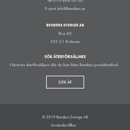
Tel 010-888 00 00
E-post
info@benders.se
BENDERS SVERIGE AB
Box 20
535 21 Kvänum
SÖK ÅTERFÖRSÄLJARE
Närmsta återförsäljare där du kan hitta Benders produktutbud.
SÖK ÅF
© 2019 Benders Sverige AB
Användarvillkor