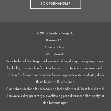
SØK FORHANDLER
© 2015 Benders Norge AS
Brukervilkår
Privacy policy
Websidekart
Vi tar forbehold om fargeavvik på våre bilder, da skjermer gjengir farger
forskjellig, noe som kan føre til at bildene våre fremstår som misvisende.
Det kan forekomme avvik mellom bildene og det leverte produktet, da de
fleste bilder er illustrasjoner.
Vi anbefaler derfor alltid å besøke en forhandler før du bestiller, slik at du
kan være sikker på at farge, overflate og produktet som helhet oppfyller
dine forventninger.