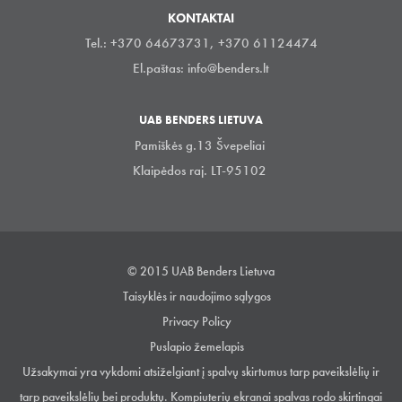
KONTAKTAI
Tel.: +370 64673731, +370 61124474
El.paštas:
info@benders.lt
UAB BENDERS LIETUVA
Pamiškės g.13 Švepeliai
Klaipėdos raj. LT-95102
© 2015 UAB Benders Lietuva
Taisyklės ir naudojimo sąlygos
Privacy Policy
Puslapio žemelapis
Užsakymai yra vykdomi atsiželgiant į spalvų skirtumus tarp paveikslėlių ir
tarp paveikslėlių bei produktų. Kompiuterių ekranai spalvas rodo skirtingai