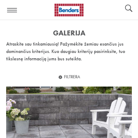
Pagalbos
Įrankiai
nuoroda:
GALERIJA
Atraskite sau tinkamiausią! Pažymėkite žemiau esančius jus
dominančius kriterijus. Kuo daugiau kriterijų pasirinksite, tuo
tikslesnę informaciją jums bus suteikta.
FILTRERA