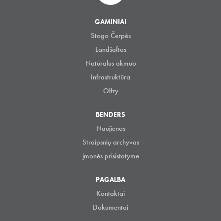
GAMINIAI
Stogo Čerpės
Landšaftas
Natūralus akmuo
Infrastruktūra
Olfry
BENDERS
Naujienos
Straipsnių archyvas
įmonės prisistatyme
PAGALBA
Kontaktai
Dokumentai