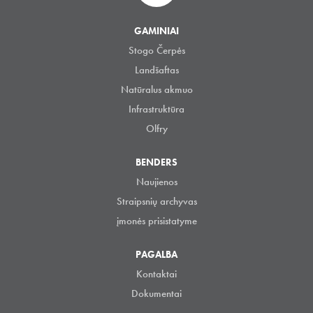
GAMINIAI
Stogo Čerpės
Landšaftas
Natūralus akmuo
Infrastruktūra
Olfry
BENDERS
Naujienos
Straipsnių archyvas
įmonės prisistatyme
PAGALBA
Kontaktai
Dokumentai