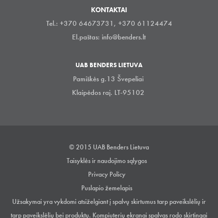
KONTAKTAI
Tel.: +370 64673731, +370 61124474
El.paštas:
info@benders.lt
UAB BENDERS LIETUVA
Pamiškės g.13 Švepeliai
Klaipėdos raj. LT-95102
© 2015 UAB Benders Lietuva
Taisyklės ir naudojimo sąlygos
Privacy Policy
Puslapio žemelapis
Užsakymai yra vykdomi atsiželgiant į spalvų skirtumus tarp paveikslėlių ir
tarp paveikslėlių bei produktų. Kompiuterių ekranai spalvas rodo skirtingai