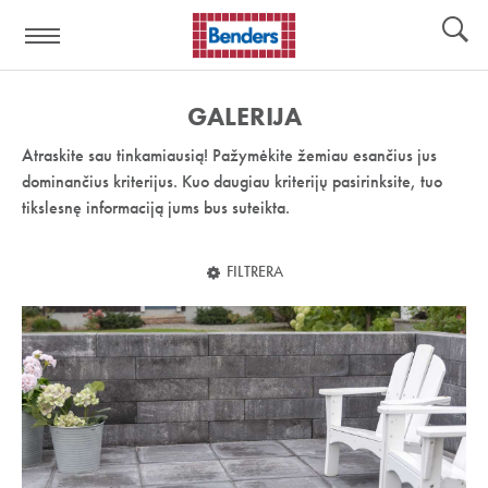
Pagalbos
Įrankiai
nuoroda:
GALERIJA
Atraskite sau tinkamiausią! Pažymėkite žemiau esančius jus
dominančius kriterijus. Kuo daugiau kriterijų pasirinksite, tuo
tikslesnę informaciją jums bus suteikta.
FILTRERA