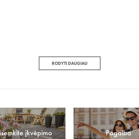
RODYTI DAUGIAU
isemkite įkvėpimo
Pagalba