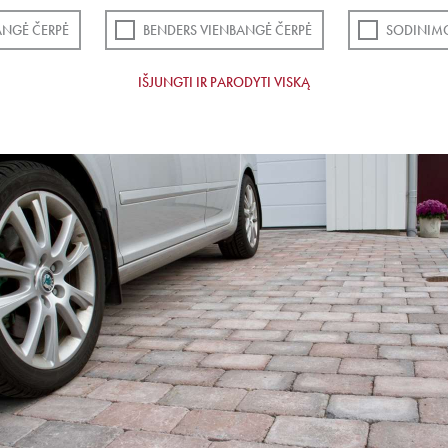
ANGĖ ČERPĖ
BENDERS VIENBANGĖ ČERPĖ
SODINIMO
IŠJUNGTI IR PARODYTI VISKĄ