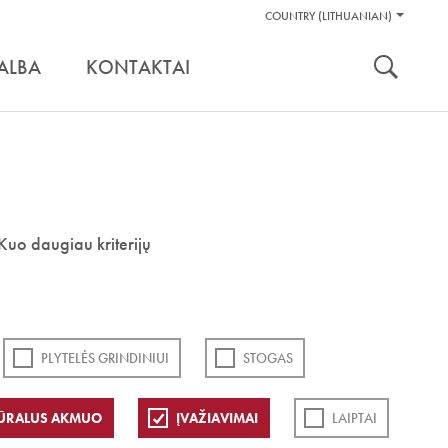
Pagalbos
COUNTRY (LITHUANIAN)
Įrankiai
nuoroda:
ALBA
KONTAKTAI
Kuo daugiau kriterijų
PLYTELĖS GRINDINIUI
STOGAS
ŪRALUS AKMUO
ĮVAŽIAVIMAI
LAIPTAI