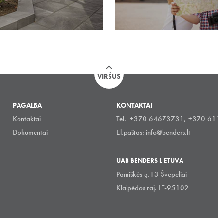
VIRŠUS
PAGALBA
KONTAKTAI
Kontaktai
Tel.: +370 64673731, +370 6
Dokumentai
El.paštas:
info@benders.lt
UAB BENDERS LIETUVA
Pamiškės g.13 Švepeliai
Klaipėdos raj. LT-95102