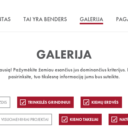
NTAS
TAI YRA BENDERS
GALERIJA
PAG
GALERIJA
iausią! Pažymėkite žemiau esančius jus dominančius kriterijus. 
pasirinksite, tuo tikslesnę informaciją jums bus suteikta.
ZDIS
TRINKELĖS GRINDINIUI
KIEMŲ ERDVĖS
VISUOMENINIAI PROJEKTAI
KIEMO TAKELIAI
NAT