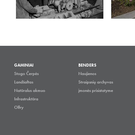
GAMINIAI
BENDERS
Stogo Čerpės
Naujienos
Landšaftas
Straipsnių archyvas
Natūralus akmuo
įmonės prisistatyme
Infrastruktūra
Olfry