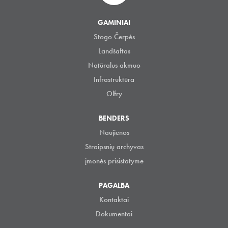
GAMINIAI
Stogo Čerpės
Landšaftas
Natūralus akmuo
Infrastruktūra
Olfry
BENDERS
Naujienos
Straipsnių archyvas
įmonės prisistatyme
PAGALBA
Kontaktai
Dokumentai