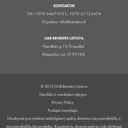
KONTAKTAI
Tel.: +370 64673731, +370 61124474
El.paštas:
info@benders.lt
UAB BENDERS LIETUVA
Pamiškės g.13 Švepeliai
Klaipėdos raj. LT-95102
© 2015 UAB Benders Lietuva
Taisyklės ir naudojimo sąlygos
Privacy Policy
Puslapio žemelapis
Užsakymai yra vykdomi atsiželgiant į spalvų skirtumus tarp paveikslėlių ir
tarp paveikslėlių bei produktų. Kompiuterių ekranai spalvas rodo skirtingai