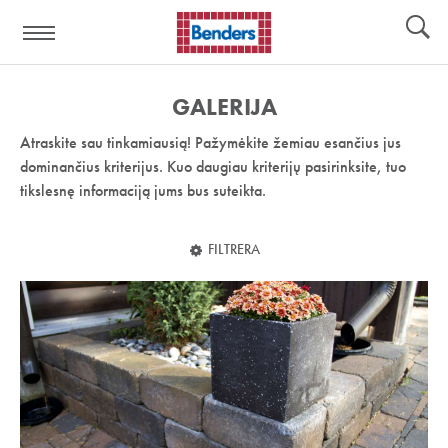
Pagalbos
Įrankiai
nuoroda:
GALERIJA
Atraskite sau tinkamiausią! Pažymėkite žemiau esančius jus
dominančius kriterijus. Kuo daugiau kriterijų pasirinksite, tuo
tikslesnę informaciją jums bus suteikta.
FILTRERA