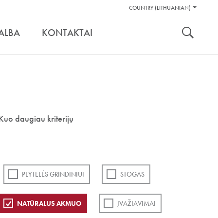
Pagalbos
COUNTRY (LITHUANIAN)
Įrankiai
nuoroda:
ALBA
KONTAKTAI
Kuo daugiau kriterijų
PLYTELĖS GRINDINIUI
STOGAS
NATŪRALUS AKMUO
ĮVAŽIAVIMAI