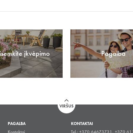
isemkite įkvėpimo
Pagalba
VIRŠUS
PAGALBA
KONTAKTAI
Kontaktai
Tel.: +370 64673731, +370 6