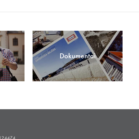
Dokumentai
1124474