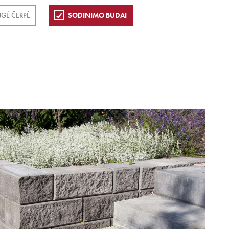
GĖ ČERPĖ
SODINIMO BŪDAI