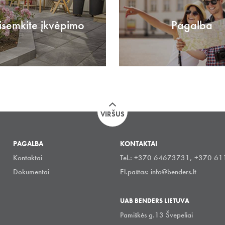
isemkite įkvėpimo
Pagalba
VIRŠUS
PAGALBA
KONTAKTAI
Kontaktai
Tel.: +370 64673731, +370 6
Dokumentai
El.paštas:
info@benders.lt
UAB BENDERS LIETUVA
Pamiškės g.13 Švepeliai