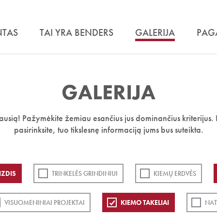
NTAS
TAI YRA BENDERS
GALERIJA
PAG
GALERIJA
iausią! Pažymėkite žemiau esančius jus dominančius kriterijus. 
pasirinksite, tuo tikslesnę informaciją jums bus suteikta.
IZDIS
TRINKELĖS GRINDINIUI
KIEMŲ ERDVĖS
VISUOMENINIAI PROJEKTAI
KIEMO TAKELIAI
NAT