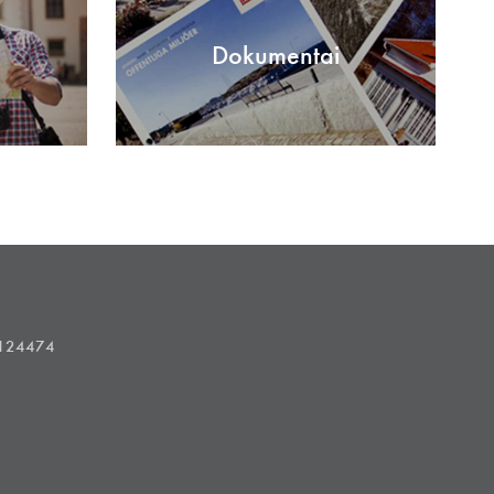
Dokumentai
1124474