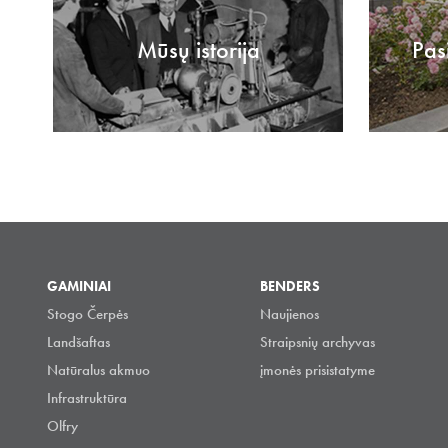
Mūsų istorija
Pas
GAMINIAI
BENDERS
Stogo Čerpės
Naujienos
Landšaftas
Straipsnių archyvas
Natūralus akmuo
įmonės prisistatyme
Infrastruktūra
Olfry