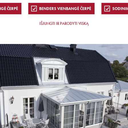
NGĖ ČERPĖ
BENDERS VIENBANGĖ ČERPĖ
SODINI
IŠJUNGTI IR PARODYTI VISKĄ