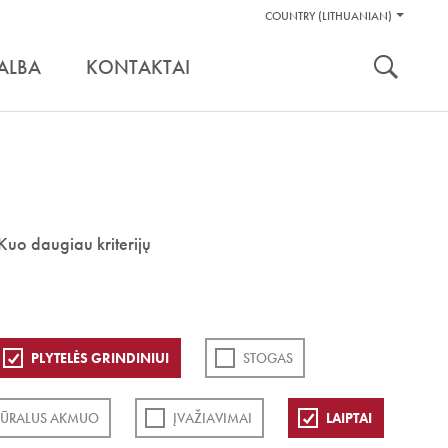
Pagalbos
COUNTRY (LITHUANIAN)
Įrankiai
nuoroda:
ALBA
KONTAKTAI
Kuo daugiau kriterijų
PLYTELĖS GRINDINIUI
STOGAS
ŪRALUS AKMUO
ĮVAŽIAVIMAI
LAIPTAI