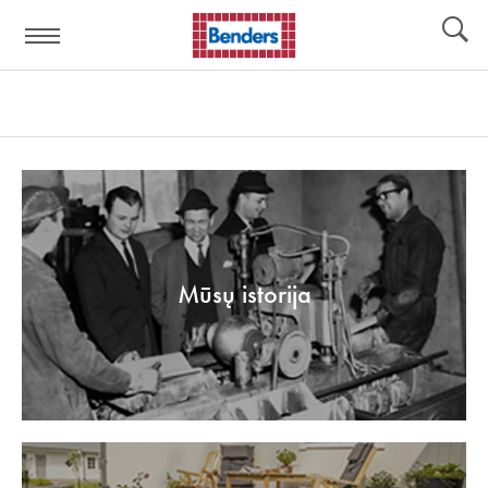
Pagalbos
Įrankiai
nuoroda:
Mūsų istorija