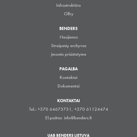
Infrastruktūra
Olfry
BENDERS
Naujienos
Straipsnių archyvas
įmonės prisistatyme
PAGALBA
Kontaktai
Dokumentai
KONTAKTAI
Tel.: +370 64673731, +370 61124474
El.paštas:
info@benders.lt
UAB BENDERS LIETUVA