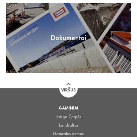
Dokumentai
VIRŠUS
GAMINIAI
Stogo Čerpės
Landšaftas
Natūralus akmuo