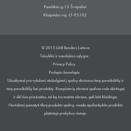
Pamiškės g.13 Švepeliai
Klaipėdos raj. LT-95102
© 2015 UAB Benders Lietuva
Taisyklės ir naudojimo sąlygos
Privacy Policy
Puslapio žemelapis
Užsakymai yra vykdomi atsiželgiant į spalvų skirtumus tarp paveikslėlių ir
tarp paveikslėlių bei produktų. Kompiuterių ekranai spalvas rodo skirtingai
ir dėl šios priežasties, tai ką Jus matote ekrane, gali būti klaidinga.
Norėdami pamatyti tikrą produkto spalvą, visada apsilankykite produkto
platintojo prekybos vietoje.