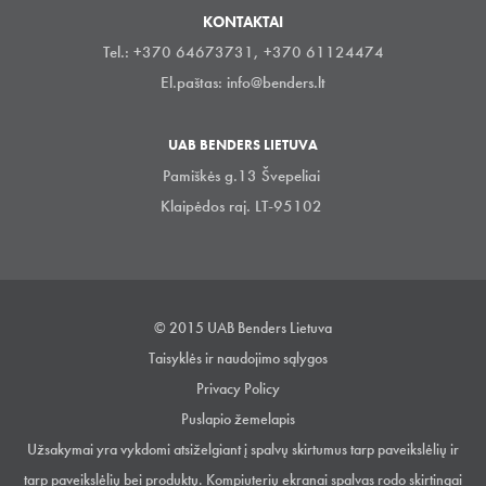
KONTAKTAI
Tel.: +370 64673731, +370 61124474
El.paštas:
info@benders.lt
UAB BENDERS LIETUVA
Pamiškės g.13 Švepeliai
Klaipėdos raj. LT-95102
© 2015 UAB Benders Lietuva
Taisyklės ir naudojimo sąlygos
Privacy Policy
Puslapio žemelapis
Užsakymai yra vykdomi atsiželgiant į spalvų skirtumus tarp paveikslėlių ir
tarp paveikslėlių bei produktų. Kompiuterių ekranai spalvas rodo skirtingai