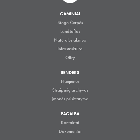
GAMINIAI
Stogo Čerpės
Landšaftas
Natūralus akmuo
Infrastruktūra
Olfry
BENDERS
Naujienos
Straipsnių archyvas
įmonės prisistatyme
PAGALBA
Kontaktai
Dokumentai