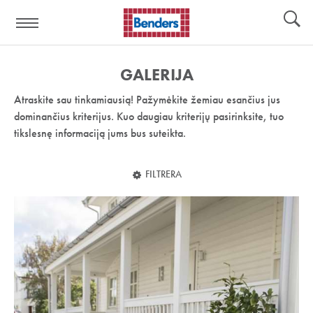
Pagalbos
Įrankiai
nuoroda:
GALERIJA
Atraskite sau tinkamiausią! Pažymėkite žemiau esančius jus
dominančius kriterijus. Kuo daugiau kriterijų pasirinksite, tuo
tikslesnę informaciją jums bus suteikta.
FILTRERA