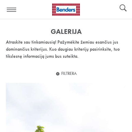
Pagalbos
Įrankiai
nuoroda:
GALERIJA
Atraskite sau tinkamiausią! Pažymėkite žemiau esančius jus
dominančius kriterijus. Kuo daugiau kriterijų pasirinksite, tuo
tikslesnę informaciją jums bus suteikta.
FILTRERA