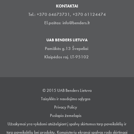
KONTAKTAI
Tel.: +370 64673731, +370 61124474
El.paštas:
info@benders.lt
UAB BENDERS LIETUVA
Pamiškės g.13 Švepeliai
Klaipėdos raj. LT-95102
© 2015 UAB Benders Lietuva
Taisyklės ir naudojimo sąlygos
Privacy Policy
Puslapio žemelapis
Užsakymai yra vykdomi atsiželgiant į spalvų skirtumus tarp paveikslėlių ir
tarp paveikslėlių bei produktų. Kompiuterių ekranai spalvas rodo skirtingai