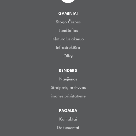
GAMINIAI
Stogo Čerpės
Landšaftas
Natūralus akmuo
Infrastruktūra
Olfry
BENDERS
Naujienos
Straipsnių archyvas
įmonės prisistatyme
PAGALBA
Kontaktai
Dokumentai