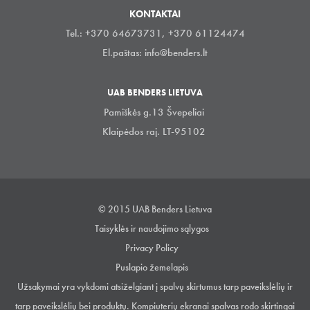
KONTAKTAI
Tel.: +370 64673731, +370 61124474
El.paštas:
info@benders.lt
UAB BENDERS LIETUVA
Pamiškės g.13 Švepeliai
Klaipėdos raj. LT-95102
© 2015 UAB Benders Lietuva
Taisyklės ir naudojimo sąlygos
Privacy Policy
Puslapio žemelapis
Užsakymai yra vykdomi atsiželgiant į spalvų skirtumus tarp paveikslėlių ir
tarp paveikslėlių bei produktų. Kompiuterių ekranai spalvas rodo skirtingai