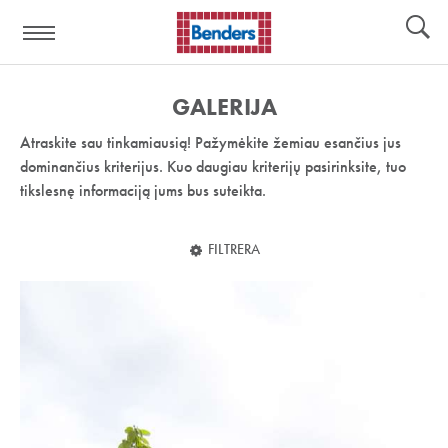
Pagalbos
Įrankiai
nuoroda:
GALERIJA
Atraskite sau tinkamiausią! Pažymėkite žemiau esančius jus
dominančius kriterijus. Kuo daugiau kriterijų pasirinksite, tuo
tikslesnę informaciją jums bus suteikta.
FILTRERA