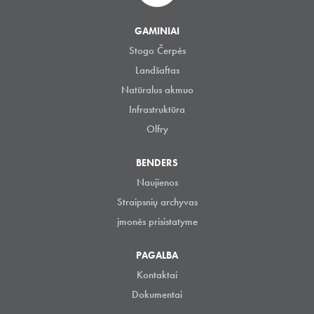
GAMINIAI
Stogo Čerpės
Landšaftas
Natūralus akmuo
Infrastruktūra
Olfry
BENDERS
Naujienos
Straipsnių archyvas
įmonės prisistatyme
PAGALBA
Kontaktai
Dokumentai