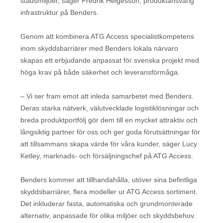
stadsmiljöer, säger Fredrik Helgesson, produktansvarig
infrastruktur på Benders.
Genom att kombinera ATG Access specialistkompetens
inom skyddsbarriärer med Benders lokala närvaro
skapas ett erbjudande anpassat för svenska projekt med
höga krav på både säkerhet och leveransförmåga.
– Vi ser fram emot att inleda samarbetet med Benders.
Deras starka nätverk, välutvecklade logistiklösningar och
breda produktportfölj gör dem till en mycket attraktiv och
långsiktig partner för oss och ger goda förutsättningar för
att tillsammans skapa värde för våra kunder, säger Lucy
Ketley, marknads- och försäljningschef på ATG Access.
Benders kommer att tillhandahålla, utöver sina befintliga
skyddsbarriärer, flera modeller ur ATG Access sortiment.
Det inkluderar fasta, automatiska och grundmonterade
alternativ, anpassade för olika miljöer och skyddsbehov.