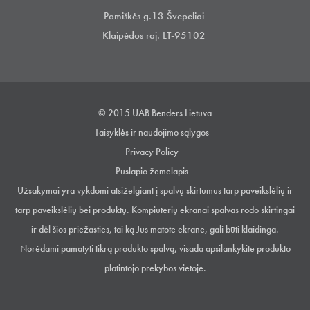
Pamiškės g.13 Švepeliai
Klaipėdos raj. LT-95102
© 2015 UAB Benders Lietuva
Taisyklės ir naudojimo sąlygos
Privacy Policy
Puslapio žemelapis
Užsakymai yra vykdomi atsiželgiant į spalvų skirtumus tarp paveikslėlių ir
tarp paveikslėlių bei produktų. Kompiuterių ekranai spalvas rodo skirtingai
ir dėl šios priežasties, tai ką Jus matote ekrane, gali būti klaidinga.
Norėdami pamatyti tikrą produkto spalvą, visada apsilankykite produkto
platintojo prekybos vietoje.