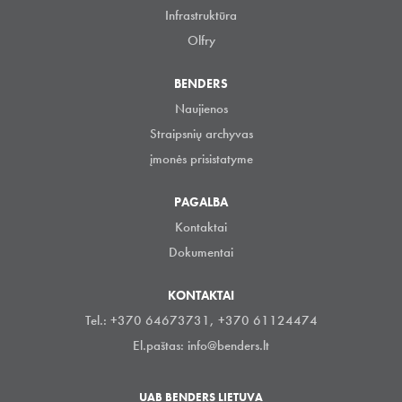
Infrastruktūra
Olfry
BENDERS
Naujienos
Straipsnių archyvas
įmonės prisistatyme
PAGALBA
Kontaktai
Dokumentai
KONTAKTAI
Tel.: +370 64673731, +370 61124474
El.paštas:
info@benders.lt
UAB BENDERS LIETUVA