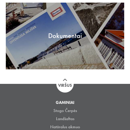
Dokumentai
VIRŠUS
GAMINIAI
Stogo Čerpės
Landšaftas
Natūralus akmuo