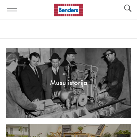
Pagalbos
Įrankiai
nuoroda:
Mūsų istorija