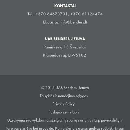
KONTAKTAI
Tel.: +370 64673731, +370 61124474
El.paštas:
info@benders.lt
UAB BENDERS LIETUVA
Pamiškės g.13 Švepeliai
Klaipėdos raj. LT-95102
© 2015 UAB Benders Lietuva
Taisyklės ir naudojimo sąlygos
Privacy Policy
Puslapio žemelapis
Užsakymai yra vykdomi atsiželgiant į spalvų skirtumus tarp paveikslėlių ir
tarp paveikslėlių bei produktų. Kompiuterių ekranai spalvas rodo skirtingai