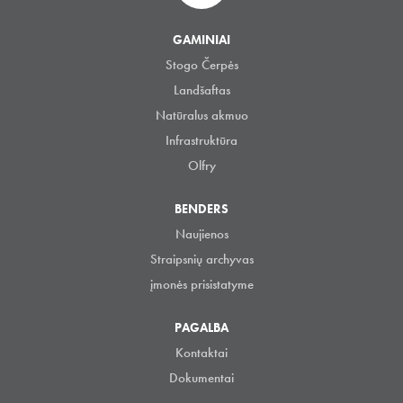
GAMINIAI
Stogo Čerpės
Landšaftas
Natūralus akmuo
Infrastruktūra
Olfry
BENDERS
Naujienos
Straipsnių archyvas
įmonės prisistatyme
PAGALBA
Kontaktai
Dokumentai