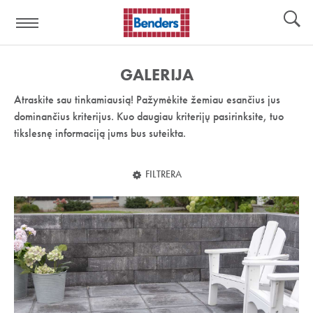
Pagalbos
Įrankiai
nuoroda:
GALERIJA
Atraskite sau tinkamiausią! Pažymėkite žemiau esančius jus
dominančius kriterijus. Kuo daugiau kriterijų pasirinksite, tuo
tikslesnę informaciją jums bus suteikta.
FILTRERA