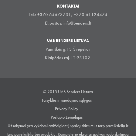
KONTAKTAI
Tel.: +370 64673731, +370 61124474
El.paštas:
info@benders.lt
UAB BENDERS LIETUVA
Pamiškės g.13 Švepeliai
Klaipėdos raj. LT-95102
© 2015 UAB Benders Lietuva
Taisyklės ir naudojimo sąlygos
Privacy Policy
Puslapio žemelapis
Užsakymai yra vykdomi atsiželgiant į spalvų skirtumus tarp paveikslėlių ir
tarp paveikslėlių bei produktų. Kompiuterių ekranai spalvas rodo skirtingai