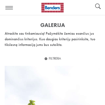
Pagalbos
Įrankiai
nuoroda:
GALERIJA
Atraskite sau tinkamiausią! Pažymėkite žemiau esančius jus
dominančius kriterijus. Kuo daugiau kriterijų pasirinksite, tuo
tikslesnę informaciją jums bus suteikta.
FILTRERA