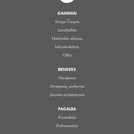
GAMINIAI
Stogo Čerpės
Landšaftas
Natūralus akmuo
Infrastruktūra
Olfry
BENDERS
Naujienos
Straipsnių archyvas
įmonės prisistatyme
PAGALBA
Kontaktai
Dokumentai