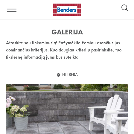
Pagalbos
Įrankiai
nuoroda:
GALERIJA
Atraskite sau tinkamiausią! Pažymėkite žemiau esančius jus
dominančius kriterijus. Kuo daugiau kriterijų pasirinksite, tuo
tikslesnę informaciją jums bus suteikta.
FILTRERA