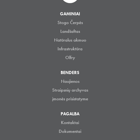
GAMINIAI
Stogo Čerpės
Landšaftas
Natūralus akmuo
Infrastruktūra
Olfry
BENDERS
Naujienos
Straipsnių archyvas
įmonės prisistatyme
PAGALBA
Kontaktai
Dokumentai