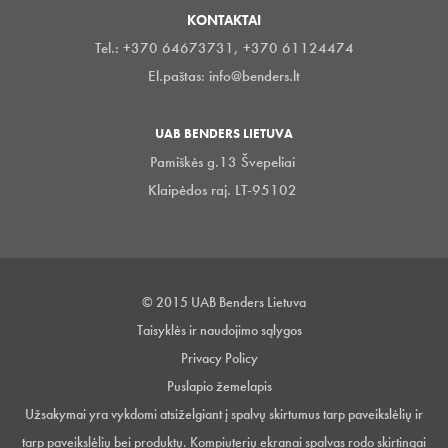
KONTAKTAI
Tel.: +370 64673731, +370 61124474
El.paštas:
info@benders.lt
UAB BENDERS LIETUVA
Pamiškės g.13 Švepeliai
Klaipėdos raj. LT-95102
© 2015 UAB Benders Lietuva
Taisyklės ir naudojimo sąlygos
Privacy Policy
Puslapio žemelapis
Užsakymai yra vykdomi atsiželgiant į spalvų skirtumus tarp paveikslėlių ir
tarp paveikslėlių bei produktų. Kompiuterių ekranai spalvas rodo skirtingai