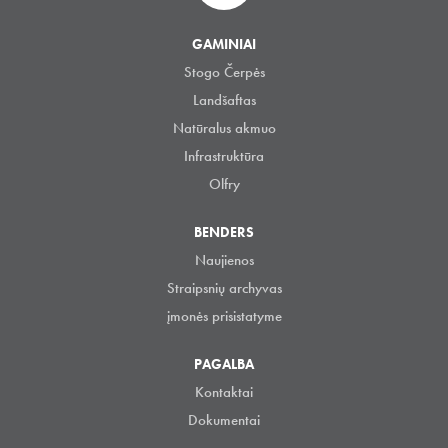
GAMINIAI
Stogo Čerpės
Landšaftas
Natūralus akmuo
Infrastruktūra
Olfry
BENDERS
Naujienos
Straipsnių archyvas
įmonės prisistatyme
PAGALBA
Kontaktai
Dokumentai