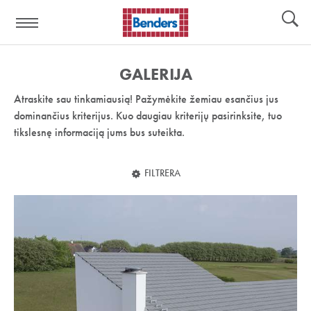
Pagalbos
Įrankiai
nuoroda:
GALERIJA
Atraskite sau tinkamiausią! Pažymėkite žemiau esančius jus
dominančius kriterijus. Kuo daugiau kriterijų pasirinksite, tuo
tikslesnę informaciją jums bus suteikta.
FILTRERA