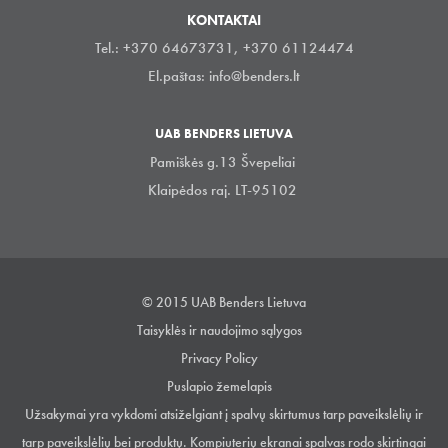
KONTAKTAI
Tel.: +370 64673731, +370 61124474
El.paštas:
info@benders.lt
UAB BENDERS LIETUVA
Pamiškės g.13 Švepeliai
Klaipėdos raj. LT-95102
© 2015 UAB Benders Lietuva
Taisyklės ir naudojimo sąlygos
Privacy Policy
Puslapio žemelapis
Užsakymai yra vykdomi atsiželgiant į spalvų skirtumus tarp paveikslėlių ir
tarp paveikslėlių bei produktų. Kompiuterių ekranai spalvas rodo skirtingai