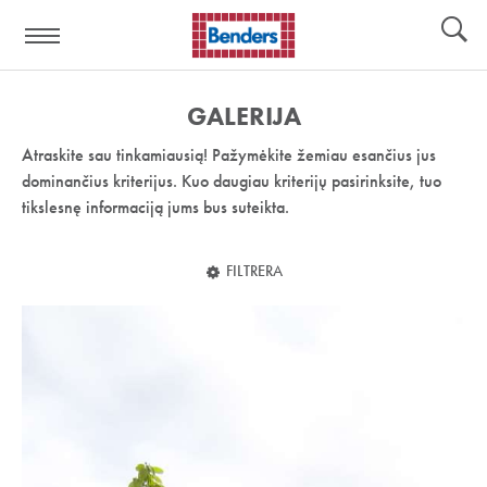
Pagalbos
Įrankiai
nuoroda:
GALERIJA
Atraskite sau tinkamiausią! Pažymėkite žemiau esančius jus
dominančius kriterijus. Kuo daugiau kriterijų pasirinksite, tuo
tikslesnę informaciją jums bus suteikta.
FILTRERA