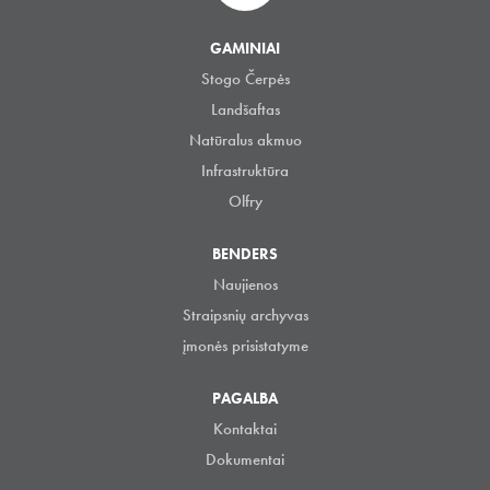
GAMINIAI
Stogo Čerpės
Landšaftas
Natūralus akmuo
Infrastruktūra
Olfry
BENDERS
Naujienos
Straipsnių archyvas
įmonės prisistatyme
PAGALBA
Kontaktai
Dokumentai