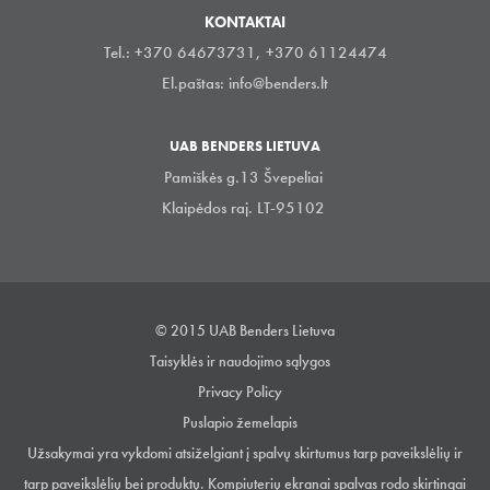
KONTAKTAI
Tel.: +370 64673731, +370 61124474
El.paštas:
info@benders.lt
UAB BENDERS LIETUVA
Pamiškės g.13 Švepeliai
Klaipėdos raj. LT-95102
© 2015 UAB Benders Lietuva
Taisyklės ir naudojimo sąlygos
Privacy Policy
Puslapio žemelapis
Užsakymai yra vykdomi atsiželgiant į spalvų skirtumus tarp paveikslėlių ir
tarp paveikslėlių bei produktų. Kompiuterių ekranai spalvas rodo skirtingai