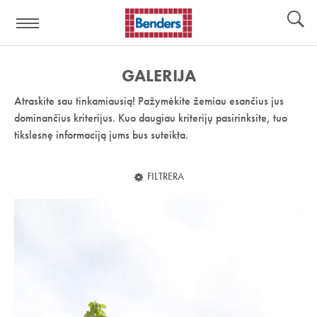
Pagalbos
Įrankiai
nuoroda:
GALERIJA
Atraskite sau tinkamiausią! Pažymėkite žemiau esančius jus
dominančius kriterijus. Kuo daugiau kriterijų pasirinksite, tuo
tikslesnę informaciją jums bus suteikta.
FILTRERA