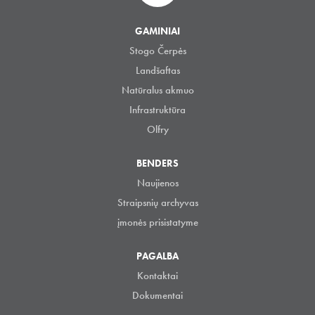
GAMINIAI
Stogo Čerpės
Landšaftas
Natūralus akmuo
Infrastruktūra
Olfry
BENDERS
Naujienos
Straipsnių archyvas
įmonės prisistatyme
PAGALBA
Kontaktai
Dokumentai