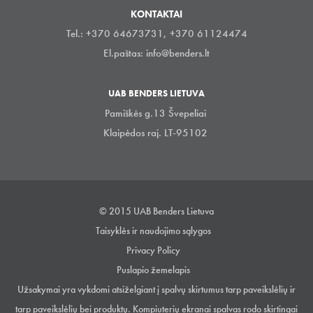
KONTAKTAI
Tel.: +370 64673731, +370 61124474
El.paštas:
info@benders.lt
UAB BENDERS LIETUVA
Pamiškės g.13 Švepeliai
Klaipėdos raj. LT-95102
© 2015 UAB Benders Lietuva
Taisyklės ir naudojimo sąlygos
Privacy Policy
Puslapio žemelapis
Užsakymai yra vykdomi atsiželgiant į spalvų skirtumus tarp paveikslėlių ir
tarp paveikslėlių bei produktų. Kompiuterių ekranai spalvas rodo skirtingai