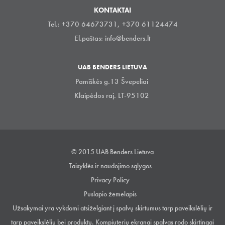
KONTAKTAI
Tel.: +370 64673731, +370 61124474
El.paštas:
info@benders.lt
UAB BENDERS LIETUVA
Pamiškės g.13 Švepeliai
Klaipėdos raj. LT-95102
© 2015 UAB Benders Lietuva
Taisyklės ir naudojimo sąlygos
Privacy Policy
Puslapio žemelapis
Užsakymai yra vykdomi atsiželgiant į spalvų skirtumus tarp paveikslėlių ir
tarp paveikslėlių bei produktų. Kompiuterių ekranai spalvas rodo skirtingai