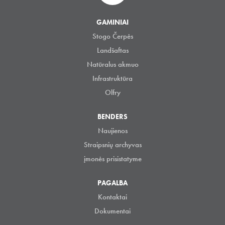
GAMINIAI
Stogo Čerpės
Landšaftas
Natūralus akmuo
Infrastruktūra
Olfry
BENDERS
Naujienos
Straipsnių archyvas
įmonės prisistatyme
PAGALBA
Kontaktai
Dokumentai