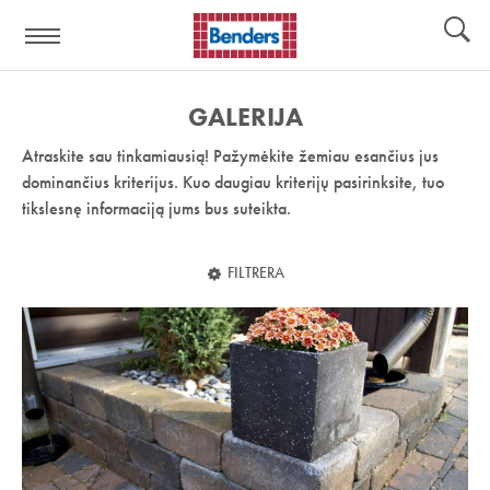
Pagalbos
Įrankiai
nuoroda:
GALERIJA
Atraskite sau tinkamiausią! Pažymėkite žemiau esančius jus
dominančius kriterijus. Kuo daugiau kriterijų pasirinksite, tuo
tikslesnę informaciją jums bus suteikta.
FILTRERA