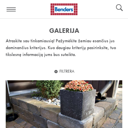
Pagalbos
Įrankiai
nuoroda:
GALERIJA
Atraskite sau tinkamiausią! Pažymėkite žemiau esančius jus
dominančius kriterijus. Kuo daugiau kriterijų pasirinksite, tuo
tikslesnę informaciją jums bus suteikta.
FILTRERA