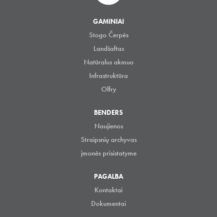
GAMINIAI
Stogo Čerpės
Landšaftas
Natūralus akmuo
Infrastruktūra
Olfry
BENDERS
Naujienos
Straipsnių archyvas
įmonės prisistatyme
PAGALBA
Kontaktai
Dokumentai