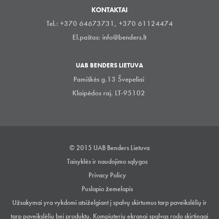
KONTAKTAI
Tel.: +370 64673731, +370 61124474
El.paštas:
info@benders.lt
UAB BENDERS LIETUVA
Pamiškės g.13 Švepeliai
Klaipėdos raj. LT-95102
© 2015 UAB Benders Lietuva
Taisyklės ir naudojimo sąlygos
Privacy Policy
Puslapio žemelapis
Užsakymai yra vykdomi atsiželgiant į spalvų skirtumus tarp paveikslėlių ir
tarp paveikslėlių bei produktų. Kompiuterių ekranai spalvas rodo skirtingai