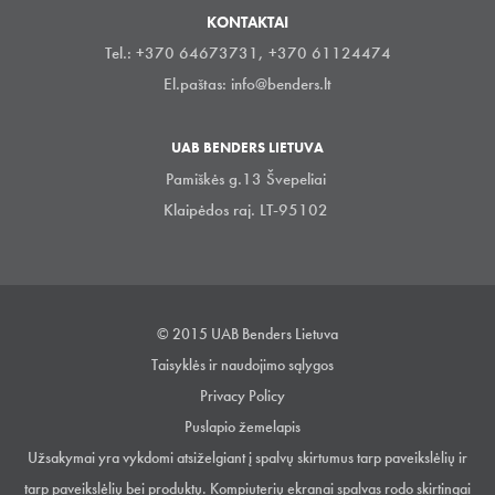
KONTAKTAI
Tel.: +370 64673731, +370 61124474
El.paštas:
info@benders.lt
UAB BENDERS LIETUVA
Pamiškės g.13 Švepeliai
Klaipėdos raj. LT-95102
© 2015 UAB Benders Lietuva
Taisyklės ir naudojimo sąlygos
Privacy Policy
Puslapio žemelapis
Užsakymai yra vykdomi atsiželgiant į spalvų skirtumus tarp paveikslėlių ir
tarp paveikslėlių bei produktų. Kompiuterių ekranai spalvas rodo skirtingai