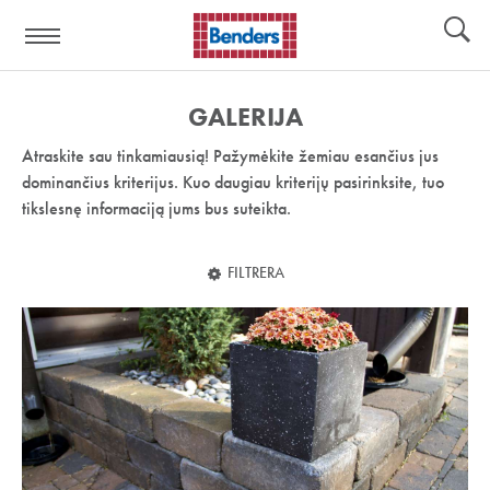
Pagalbos
Įrankiai
nuoroda:
GALERIJA
Atraskite sau tinkamiausią! Pažymėkite žemiau esančius jus
dominančius kriterijus. Kuo daugiau kriterijų pasirinksite, tuo
tikslesnę informaciją jums bus suteikta.
FILTRERA