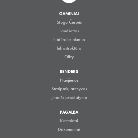
GAMINIAI
Stogo Čerpės
Landšaftas
Natūralus akmuo
Infrastruktūra
Olfry
BENDERS
Naujienos
Straipsnių archyvas
įmonės prisistatyme
PAGALBA
Kontaktai
Dokumentai