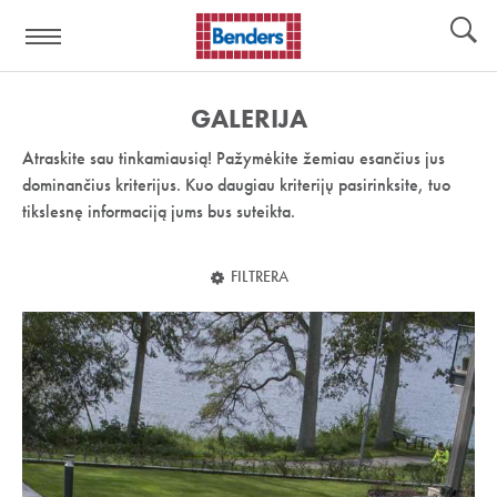
Pagalbos
Įrankiai
nuoroda:
GALERIJA
Atraskite sau tinkamiausią! Pažymėkite žemiau esančius jus
dominančius kriterijus. Kuo daugiau kriterijų pasirinksite, tuo
tikslesnę informaciją jums bus suteikta.
FILTRERA