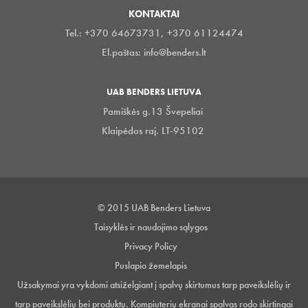
KONTAKTAI
Tel.: +370 64673731, +370 61124474
El.paštas:
info@benders.lt
UAB BENDERS LIETUVA
Pamiškės g.13 Švepeliai
Klaipėdos raj. LT-95102
© 2015 UAB Benders Lietuva
Taisyklės ir naudojimo sąlygos
Privacy Policy
Puslapio žemelapis
Užsakymai yra vykdomi atsiželgiant į spalvų skirtumus tarp paveikslėlių ir
tarp paveikslėlių bei produktų. Kompiuterių ekranai spalvas rodo skirtingai