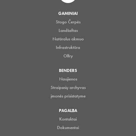
GAMINIAI
Stogo Čerpės
Landšaftas
Natūralus akmuo
Infrastruktūra
Olfry
BENDERS
Naujienos
Straipsnių archyvas
įmonės prisistatyme
PAGALBA
Kontaktai
Dokumentai