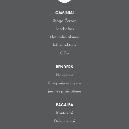
GAMINIAI
Stogo Čerpės
Landšaftas
Natūralus akmuo
Infrastruktūra
Olfry
BENDERS
Naujienos
Straipsnių archyvas
įmonės prisistatyme
PAGALBA
Kontaktai
Dokumentai