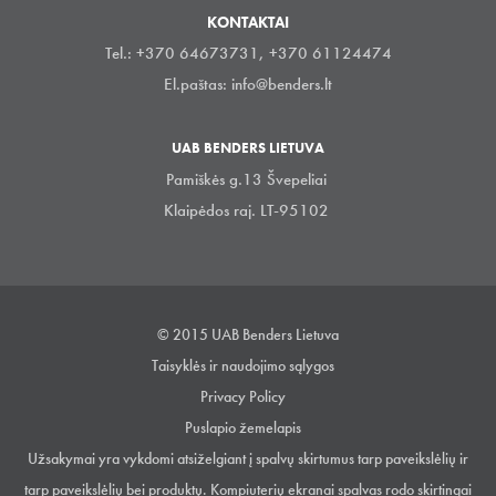
KONTAKTAI
Tel.: +370 64673731, +370 61124474
El.paštas:
info@benders.lt
UAB BENDERS LIETUVA
Pamiškės g.13 Švepeliai
Klaipėdos raj. LT-95102
© 2015 UAB Benders Lietuva
Taisyklės ir naudojimo sąlygos
Privacy Policy
Puslapio žemelapis
Užsakymai yra vykdomi atsiželgiant į spalvų skirtumus tarp paveikslėlių ir
tarp paveikslėlių bei produktų. Kompiuterių ekranai spalvas rodo skirtingai