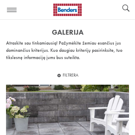
Pagalbos
Įrankiai
nuoroda:
GALERIJA
Atraskite sau tinkamiausią! Pažymėkite žemiau esančius jus
dominančius kriterijus. Kuo daugiau kriterijų pasirinksite, tuo
tikslesnę informaciją jums bus suteikta.
FILTRERA