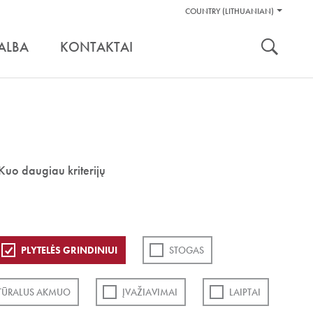
Pagalbos
COUNTRY (LITHUANIAN)
Įrankiai
nuoroda:
ALBA
KONTAKTAI
Kuo daugiau kriterijų
PLYTELĖS GRINDINIUI
STOGAS
TŪRALUS AKMUO
ĮVAŽIAVIMAI
LAIPTAI