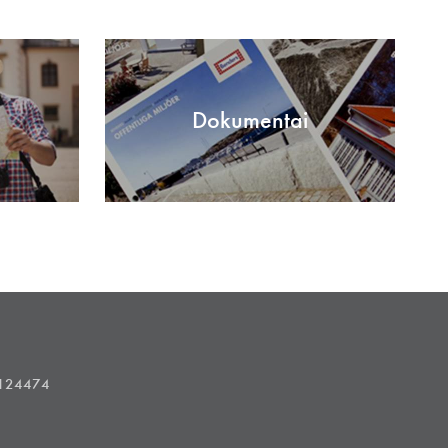
Dokumentai
1124474