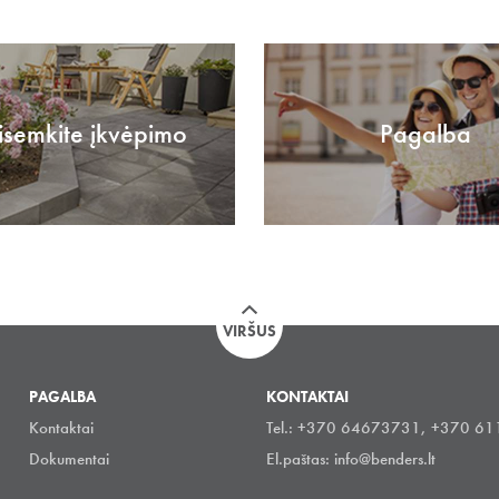
isemkite įkvėpimo
Pagalba
VIRŠUS
PAGALBA
KONTAKTAI
Kontaktai
Tel.: +370 64673731, +370 6
Dokumentai
El.paštas:
info@benders.lt