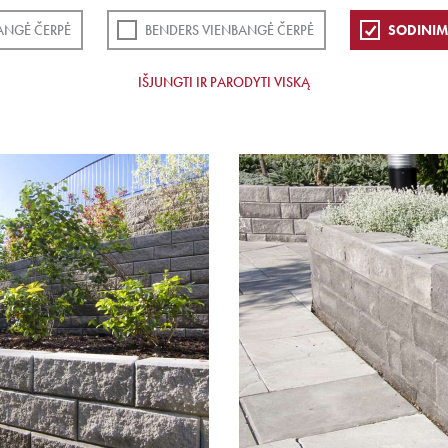
ANGĖ ČERPĖ
BENDERS VIENBANGĖ ČERPĖ
SODINIM
IŠJUNGTI IR PARODYTI VISKĄ