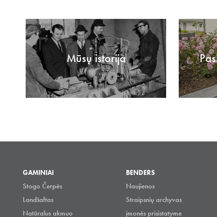
Mūsų istorija
Pas
GAMINIAI
BENDERS
Stogo Čerpės
Naujienos
Landšaftas
Straipsnių archyvas
Natūralus akmuo
įmonės prisistatyme