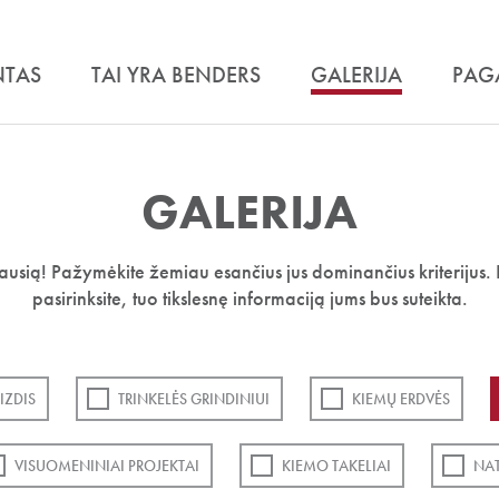
NTAS
TAI YRA BENDERS
GALERIJA
PAG
GALERIJA
iausią! Pažymėkite žemiau esančius jus dominančius kriterijus. 
pasirinksite, tuo tikslesnę informaciją jums bus suteikta.
IZDIS
TRINKELĖS GRINDINIUI
KIEMŲ ERDVĖS
VISUOMENINIAI PROJEKTAI
KIEMO TAKELIAI
NA