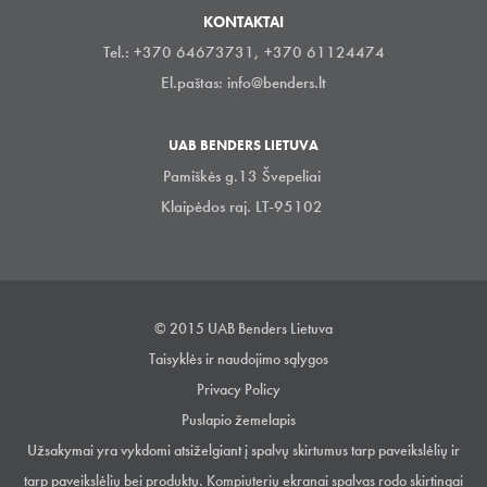
KONTAKTAI
Tel.: +370 64673731, +370 61124474
El.paštas:
info@benders.lt
UAB BENDERS LIETUVA
Pamiškės g.13 Švepeliai
Klaipėdos raj. LT-95102
© 2015 UAB Benders Lietuva
Taisyklės ir naudojimo sąlygos
Privacy Policy
Puslapio žemelapis
Užsakymai yra vykdomi atsiželgiant į spalvų skirtumus tarp paveikslėlių ir
tarp paveikslėlių bei produktų. Kompiuterių ekranai spalvas rodo skirtingai