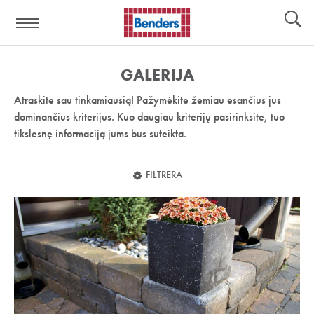
Pagalbos
Įrankiai
nuoroda:
GALERIJA
Atraskite sau tinkamiausią! Pažymėkite žemiau esančius jus
dominančius kriterijus. Kuo daugiau kriterijų pasirinksite, tuo
tikslesnę informaciją jums bus suteikta.
FILTRERA