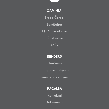
GAMINIAI
Stogo Čerpės
Landšaftas
Natūralus akmuo
Infrastruktūra
Olfry
BENDERS
Naujienos
Straipsnių archyvas
įmonės prisistatyme
PAGALBA
Kontaktai
Dokumentai