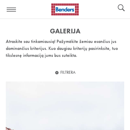
Pagalbos
Įrankiai
nuoroda:
GALERIJA
Atraskite sau tinkamiausią! Pažymėkite žemiau esančius jus
dominančius kriterijus. Kuo daugiau kriterijų pasirinksite, tuo
tikslesnę informaciją jums bus suteikta.
FILTRERA