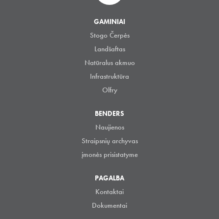
GAMINIAI
Stogo Čerpės
Landšaftas
Natūralus akmuo
Infrastruktūra
Olfry
BENDERS
Naujienos
Straipsnių archyvas
įmonės prisistatyme
PAGALBA
Kontaktai
Dokumentai