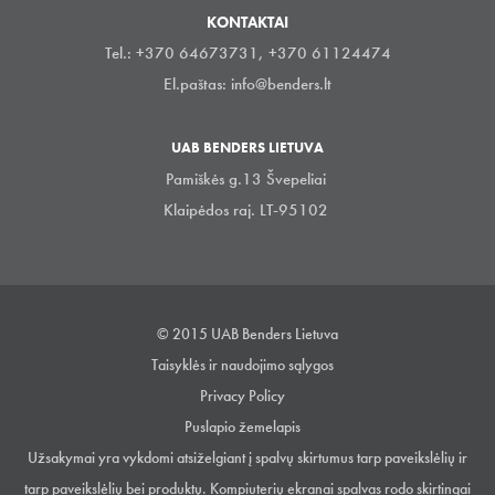
KONTAKTAI
Tel.: +370 64673731, +370 61124474
El.paštas:
info@benders.lt
UAB BENDERS LIETUVA
Pamiškės g.13 Švepeliai
Klaipėdos raj. LT-95102
© 2015 UAB Benders Lietuva
Taisyklės ir naudojimo sąlygos
Privacy Policy
Puslapio žemelapis
Užsakymai yra vykdomi atsiželgiant į spalvų skirtumus tarp paveikslėlių ir
tarp paveikslėlių bei produktų. Kompiuterių ekranai spalvas rodo skirtingai