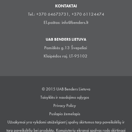
KONTAKTAI
Tel.: +370 64673731, +370 61124474
El.paštas:
info@benders.lt
UAB BENDERS LIETUVA
Pamiškės g.13 Švepeliai
Klaipėdos raj. LT-95102
© 2015 UAB Benders Lietuva
Taisyklės ir naudojimo sąlygos
Privacy Policy
Puslapio žemelapis
Užsakymai yra vykdomi atsiželgiant į spalvų skirtumus tarp paveikslėlių ir
tarp paveikslėlių bei produktų. Kompiuterių ekranai spalvas rodo skirtingai