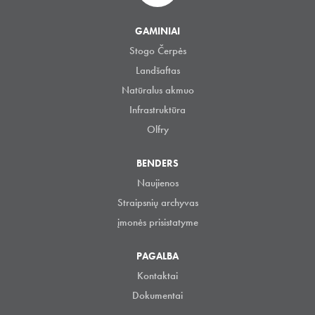
GAMINIAI
Stogo Čerpės
Landšaftas
Natūralus akmuo
Infrastruktūra
Olfry
BENDERS
Naujienos
Straipsnių archyvas
įmonės prisistatyme
PAGALBA
Kontaktai
Dokumentai