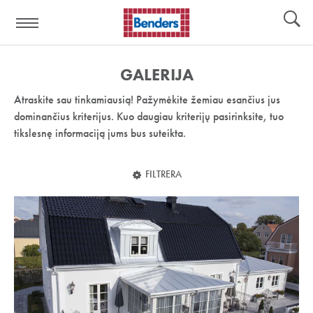
Pagalbos
Įrankiai
nuoroda:
GALERIJA
Atraskite sau tinkamiausią! Pažymėkite žemiau esančius jus
dominančius kriterijus. Kuo daugiau kriterijų pasirinksite, tuo
tikslesnę informaciją jums bus suteikta.
FILTRERA