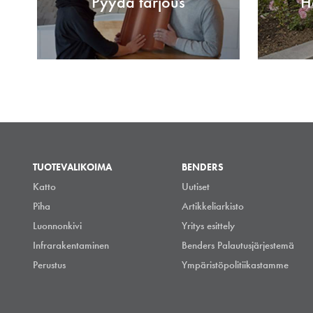
Pyydä tarjous
H
TUOTEVALIKOIMA
BENDERS
Katto
Uutiset
Piha
Artikkeliarkisto
Luonnonkivi
Yritys esittely
Infrarakentaminen
Benders Palautusjärjestemä
Perustus
Ympäristöpolitiikastamme