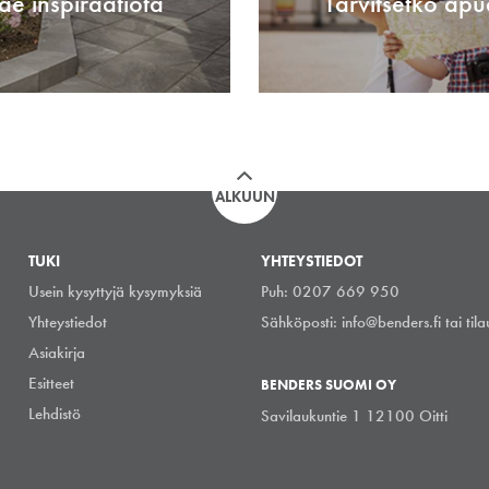
ae inspiraatiota
Tarvitsetko apu
ALKUUN
TUKI
YHTEYSTIEDOT
Usein kysyttyjä kysymyksiä
Puh: 0207 669 950
Yhteystiedot
Sähköposti:
info@benders.fi
tai
til
Asiakirja
Esitteet
BENDERS SUOMI OY
Lehdistö
Savilaukuntie 1 12100 Oitti