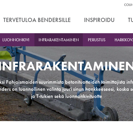
Apu
COUN
Työ
TERVETULOA BENDERSILLE
INSPIROIDU
T
LUONNONKIVI
INFRARAKENTAMINEN
PERUSTUS
HARKKOV
INFRARAKENTAMINE
 Pohjoismaiden suurimmista betonituotteiden toimittajista infra
nders on luonnollinen valinta juuri sinun hankkeeseesi, koska s
ja T-tukien sekä luonnonkivituotte