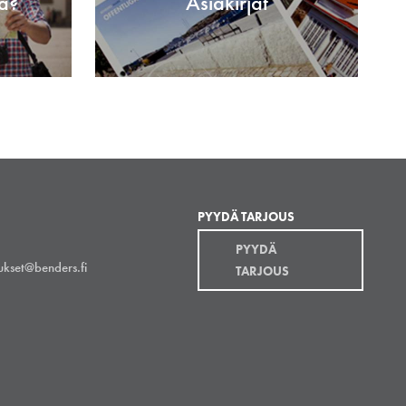
a?
Asiakirjat
PYYDÄ TARJOUS
PYYDÄ
aukset@benders.fi
TARJOUS