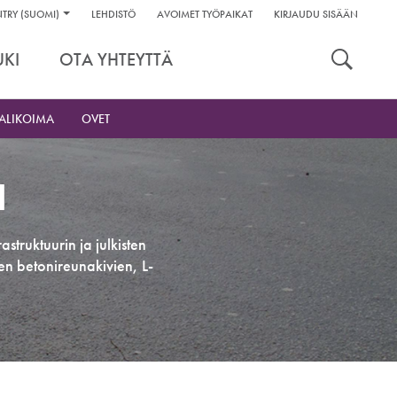
linkit:
TRY (SUOMI)
LEHDISTÖ
AVOIMET TYÖPAIKAT
KIRJAUDU SISÄÄN
kaluja
UKI
OTA YHTEYTTÄ
ALIKOIMA
OVET
N
struktuurin ja julkisten
en betonireunakivien, L-