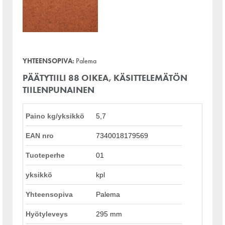
YHTEENSOPIVA:
Palema
PÄÄTYTIILI 88 OIKEA, KÄSITTELEMÄTÖN
TIILENPUNAINEN
Paino kg/yksikkö
5,7
EAN nro
7340018179569
Tuoteperhe
01
yksikkö
kpl
Yhteensopiva
Palema
Hyötyleveys
295 mm