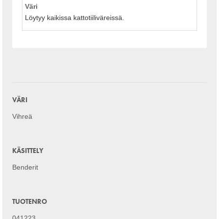
Väri
Löytyy kaikissa kattotiiliväreissä.
VÄRI
Vihreä
KÄSITTELY
Benderit
TUOTENRO
041223