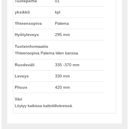
Tuoteperhe
01
yksikkö
kpl
Yhteensopiva
Palema
Hyötyleveys
295 mm
Tuoteinformaatio
Yhteensopiva Palema tiilen kanssa.
Ruodeväli
335 -370 mm
Leveys
330 mm
Pituus
420 mm
Väri
Löytyy kaikissa kattotiiliväreissä.