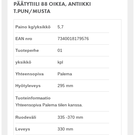
PÄÄTYTIILI 88 OIKEA, ANTIIKKI
T.PUN/MUSTA
Paino kg/yksikkö
5,7
EAN nro
7340018179576
Tuoteperhe
01
yksikkö
kpl
Yhteensopiva
Palema
Hyötyleveys
295 mm
Tuoteinformaatio
Yhteensopiva Palema tiilen kanssa.
Ruodeväli
335 -370 mm
Leveys
330 mm