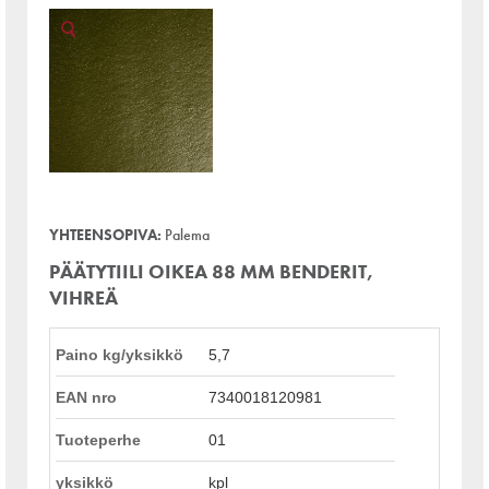
YHTEENSOPIVA:
Palema
PÄÄTYTIILI OIKEA 88 MM BENDERIT,
VIHREÄ
Paino kg/yksikkö
5,7
EAN nro
7340018120981
Tuoteperhe
01
yksikkö
kpl