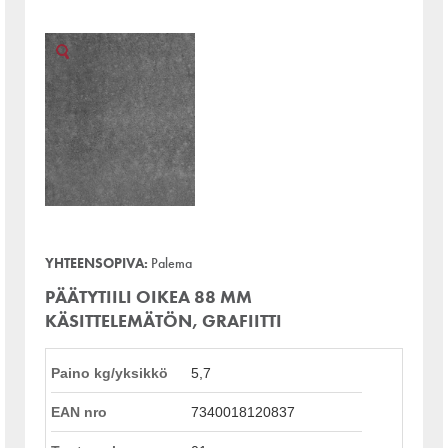
YHTEENSOPIVA:
Palema
PÄÄTYTIILI OIKEA 88 MM
KÄSITTELEMÄTÖN, GRAFIITTI
Paino kg/yksikkö
5,7
EAN nro
7340018120837