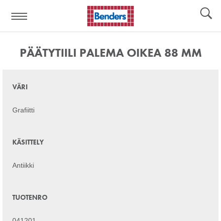
Apulinkit:
Työkaluja
PÄÄTYTIILI PALEMA OIKEA 88 MM
VÄRI
Grafiitti
KÄSITTELY
Antiikki
TUOTENRO
041201