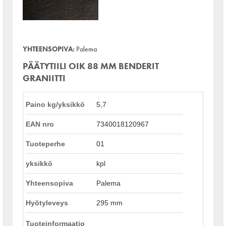
YHTEENSOPIVA:
Palema
PÄÄTYTIILI OIK 88 MM BENDERIT
GRANIITTI
Paino kg/yksikkö
5,7
EAN nro
7340018120967
Tuoteperhe
01
yksikkö
kpl
Yhteensopiva
Palema
Hyötyleveys
295 mm
Tuoteinformaatio