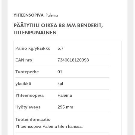
YHTEENSOPIVA:
Palema
PÄÄTYTIILI OIKEA 88 MM BENDERIT,
TIILENPUNAINEN
Paino kg/yksikkö
5,7
EAN nro
7340018120998
Tuoteperhe
01
yksikkö
kpl
Yhteensopiva
Palema
Hyötyleveys
295 mm
Tuoteinformaatio
Yhteensopiva Palema tiilen kanssa.