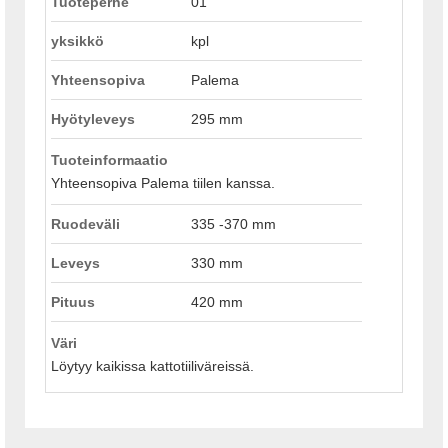
Tuoteperhe
01
yksikkö
kpl
Yhteensopiva
Palema
Hyötyleveys
295 mm
Tuoteinformaatio
Yhteensopiva Palema tiilen kanssa.
Ruodeväli
335 -370 mm
Leveys
330 mm
Pituus
420 mm
Väri
Löytyy kaikissa kattotiiliväreissä.