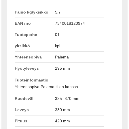
Paino kg/yksikkö
5,7
EAN nro
7340018120974
Tuoteperhe
01
yksikkö
kpl
Yhteensopiva
Palema
Hyötyleveys
295 mm
Tuoteinformaatio
Yhteensopiva Palema tiilen kanssa.
Ruodeväli
335 -370 mm
Leveys
330 mm
Pituus
420 mm