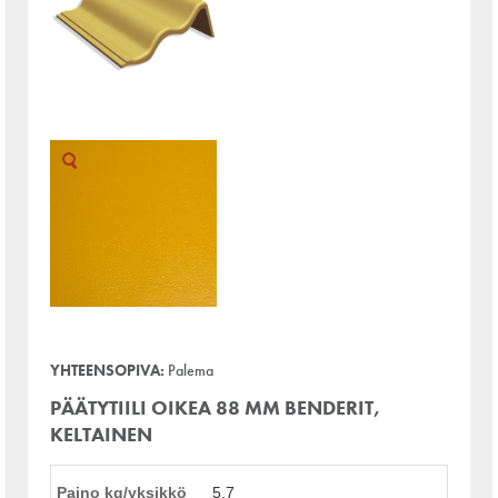
YHTEENSOPIVA:
Palema
PÄÄTYTIILI OIKEA 88 MM BENDERIT,
KELTAINEN
Paino kg/yksikkö
5,7