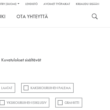
linkit:
TRY (SUOMI)
LEHDISTÖ
AVOIMET TYÖPAIKAT
KIRJAUDU SISÄÄN
kaluja
UKI
OTA YHTEYTTÄ
 Kuvatulokset sisältävät
LAATAT
KAKSIKOURUINEN PALEMA
YKSIKOURUINEN EXKLUSIV
GRANIITTI