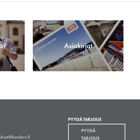
a?
Asiakirjat
PYYDÄ TARJOUS
PYYDÄ
aukset@benders.fi
TARJOUS