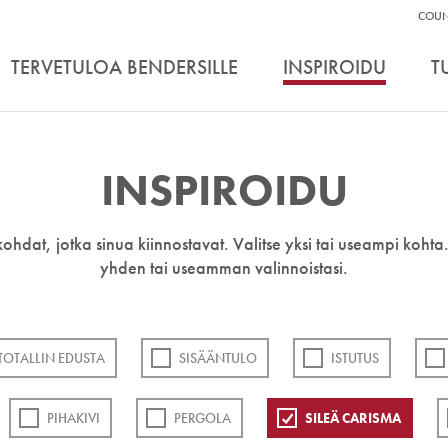
Apu
COUN
Työ
TERVETULOA BENDERSILLE
INSPIROIDU
T
INSPIROIDU
kohdat, jotka sinua kiinnostavat. Valitse yksi tai useampi kohta.
yhden tai useamman valinnoistasi.
TOTALLIN EDUSTA
SISÄÄNTULO
ISTUTUS
PIHAKIVI
PERGOLA
SILEÄ CARISMA