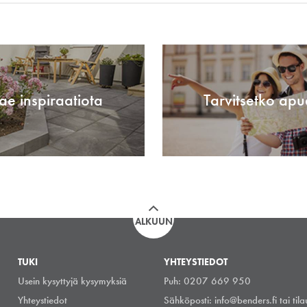
ae inspiraatiota
Tarvitsetko apu
ALKUUN
TUKI
YHTEYSTIEDOT
Usein kysyttyjä kysymyksiä
Puh: 0207 669 950
Yhteystiedot
Sähköposti:
info@benders.fi
tai
til