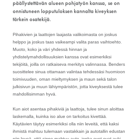
päällystettävän alueen pohjatyön kanssa, se on
onnistuneen lopputuloksen kannalta kiveyksen
tärkein osatekijä.
Pihakivien ja laattojen laajasta valikoimasta on joskus
helppo ja joskus taas vaikeampi valita paras vaihtoehto.
Muoto, koko ja väri yhdessä hinnan ja
yhdistelymahdollisuuksien kanssa ovat esimerkiksi
tekijöitä, joilla on ratkaiseva merkitys valinnassa. Benders
suosittelee sinua ottamaan valintaa tehdessäsi huomioon
toimivuuden, oman mieltymyksen ja maun sekä talon
julkisivun ja muun lähiympäristön, jotta kiveyksestä tulee
mahdollisimman hyvä.
Kun aiot asentaa pihakiviä ja laattoja, tulee sinun aloittaa
laskemalla, kuinka iso alue on tarkoitus kivettää.
Käytävien täytyy esimerkiksi olla niin leveitä, että kaksi
ihmistä mahtuu tulemaan vastakkain ja autotallin edustan
niin leveä, että sinne mahtuu auto, jonka ovet ovat auki.