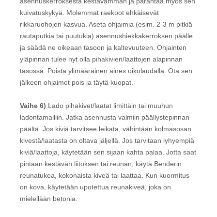
asennuskerroksesta kestävämmän ja parantaa myös sen
kuivatuskykyä. Molemmat raekoot ehkäisevät
rikkaruohojen kasvua. Aseta ohjaimia (esim. 2-3 m pitkiä
rautaputkia tai puutukia) asennushiekkakerroksen päälle
ja säädä ne oikeaan tasoon ja kaltevuuteen. Ohjainten
yläpinnan tulee nyt olla pihakivien/laattojen alapinnan
tasossa. Poista ylimääräinen aines oikolaudalla. Ota sen
jälkeen ohjaimet pois ja täytä kuopat.
Vaihe 6)
Lado pihakivet/laatat limittäin tai muuhun
ladontamalliin. Jatka asennusta valmiin päällystepinnan
päältä. Jos kiviä tarvitsee leikata, vähintään kolmasosan
kivestä/laatasta on oltava jäljellä. Jos tarvitaan lyhyempiä
kiviä/laattoja, käytetään sen sijaan kahta palaa. Jotta saat
pintaan kestävän liitoksen tai reunan, käytä Benderin
reunatukea, kokonaista kiveä tai laattaa. Kun kuormitus
on kova, käytetään upotettua reunakiveä, joka on
mielellään betonia.