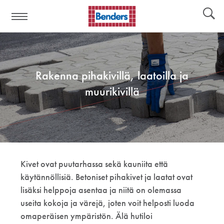
Apulinkit:
Työkaluja
Rakenna pihakivillä, laatoilla ja
muurikivillä
Kivet ovat puutarhassa sekä kauniita että
käytännöllisiä. Betoniset pihakivet ja laatat ovat
lisäksi helppoja asentaa ja niitä on olemassa
useita kokoja ja värejä, joten voit helposti luoda
omaperäisen ympäristön. Älä hutiloi