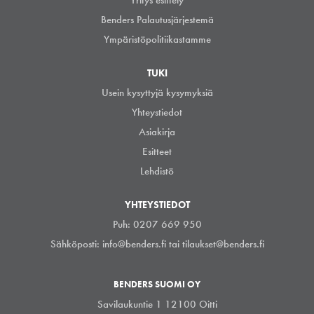
Benders Palautusjärjestemä
Ympäristöpolitiikastamme
TUKI
Usein kysyttyjä kysymyksiä
Yhteystiedot
Asiakirja
Esitteet
Lehdistö
YHTEYSTIEDOT
Puh: 0207 669 950
Sähköposti:
info@benders.fi
tai
tilaukset@benders.fi
BENDERS SUOMI OY
Savilaukuntie 1 12100 Oitti