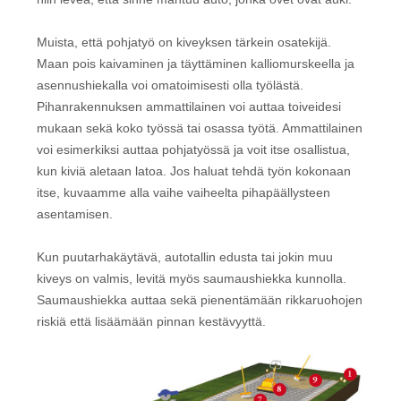
Muista, että pohjatyö on kiveyksen tärkein osatekijä.
Maan pois kaivaminen ja täyttäminen kalliomurskeella ja
asennushiekalla voi omatoimisesti olla työlästä.
Pihanrakennuksen ammattilainen voi auttaa toiveidesi
mukaan sekä koko työssä tai osassa työtä. Ammattilainen
voi esimerkiksi auttaa pohjatyössä ja voit itse osallistua,
kun kiviä aletaan latoa. Jos haluat tehdä työn kokonaan
itse, kuvaamme alla vaihe vaiheelta pihapäällysteen
asentamisen.
Kun puutarhakäytävä, autotallin edusta tai jokin muu
kiveys on valmis, levitä myös saumaushiekka kunnolla.
Saumaushiekka auttaa sekä pienentämään rikkaruohojen
riskiä että lisäämään pinnan kestävyyttä.