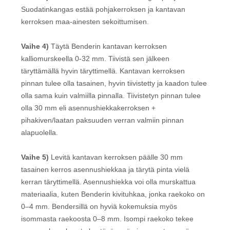
Suodatinkangas estää pohjakerroksen ja kantavan
kerroksen maa-ainesten sekoittumisen.
Vaihe 4)
Täytä Benderin kantavan kerroksen
kalliomurskeella 0-32 mm. Tiivistä sen jälkeen
täryttämällä hyvin täryttimellä. Kantavan kerroksen
pinnan tulee olla tasainen, hyvin tiivistetty ja kaadon tulee
olla sama kuin valmiilla pinnalla. Tiivistetyn pinnan tulee
olla 30 mm eli asennushiekkakerroksen +
pihakiven/laatan paksuuden verran valmiin pinnan
alapuolella.
Vaihe 5)
Levitä kantavan kerroksen päälle 30 mm
tasainen kerros asennushiekkaa ja tärytä pinta vielä
kerran täryttimellä. Asennushiekka voi olla murskattua
materiaalia, kuten Benderin kivituhkaa, jonka raekoko on
0–4 mm. Bendersillä on hyviä kokemuksia myös
isommasta raekoosta 0–8 mm. Isompi raekoko tekee