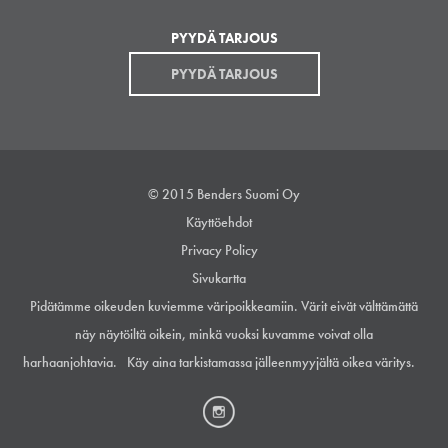
PYYDÄ TARJOUS
PYYDÄ TARJOUS
© 2015 Benders Suomi Oy
Käyttöehdot
Privacy Policy
Sivukartta
Pidätämme oikeuden kuviemme väripoikkeamiin. Värit eivät välttämättä
näy näytöiltä oikein,
minkä vuoksi kuvamme voivat olla
harhaanjohtavia.
Käy aina tarkistamassa jälleenmyyjältä
oikea väritys.