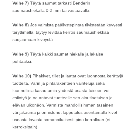
Vaihe 7)
Täytä saumat tarkasti Benderin
saumaushiekalla 0-2 mm tai vastaavalla.
Vaihe 8)
Jos valmista päällystepintaa tiivistetään kevyesti
täryttimellä, täytyy levittää kerros saumaushiekkaa
suojaamaan kiveystä.
Vaihe 9)
Täytä kaikki saumat hiekalla ja lakaise
puhtaaksi.
Vaihe 10)
Pihakivet, tiilet ja laatat ovat luonnosta kerättyjä
tuotteita. Värin ja pintarakenteen vaihteluja sekä
luonnollisia kasautumia yhdestä osasta toiseen voi
esiintyä ja ne antavat tuotteelle sen ainutlaatuisen ja
elävän ulkonäön. Varmista mahdollisimman tasainen
värijakauma ja onnistunut lopputulos asentamalla kivet
useasta lavasta samanaikaisesti pino kerrallaan (ei
kerroksittain).