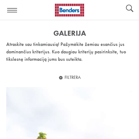
Pagalbos
Įrankiai
nuoroda:
GALERIJA
Atraskite sau tinkamiausią! Pažymėkite žemiau esančius jus
dominančius kriterijus. Kuo daugiau kriterijų pasirinksite, tuo
tikslesnę informaciją jums bus suteikta.
FILTRERA