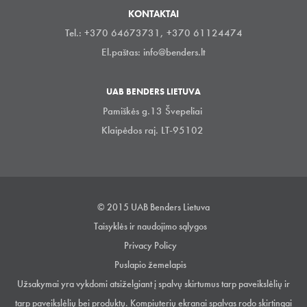
KONTAKTAI
Tel.: +370 64673731, +370 61124474
El.paštas:
info@benders.lt
UAB BENDERS LIETUVA
Pamiškės g.13 Švepeliai
Klaipėdos raj. LT-95102
© 2015 UAB Benders Lietuva
Taisyklės ir naudojimo sąlygos
Privacy Policy
Puslapio žemelapis
Užsakymai yra vykdomi atsiželgiant į spalvų skirtumus tarp paveikslėlių ir
tarp paveikslėlių bei produktų. Kompiuterių ekranai spalvas rodo skirtingai