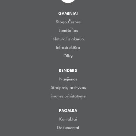
GAMINIAI
Stogo Čerpės
Landšaftas
Natūralus akmuo
Infrastruktūra
Olfry
BENDERS
Naujienos
Straipsnių archyvas
įmonės prisistatyme
PAGALBA
Kontaktai
Dokumentai