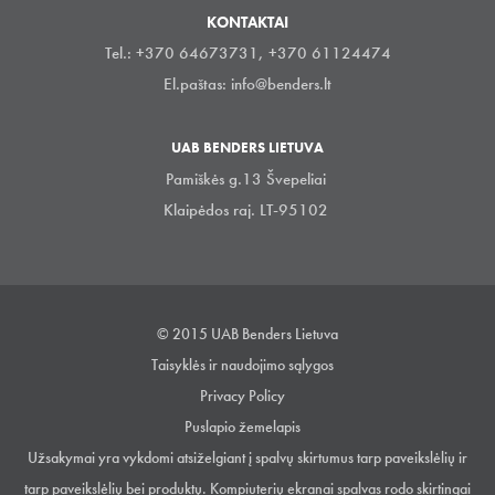
KONTAKTAI
Tel.: +370 64673731, +370 61124474
El.paštas:
info@benders.lt
UAB BENDERS LIETUVA
Pamiškės g.13 Švepeliai
Klaipėdos raj. LT-95102
© 2015 UAB Benders Lietuva
Taisyklės ir naudojimo sąlygos
Privacy Policy
Puslapio žemelapis
Užsakymai yra vykdomi atsiželgiant į spalvų skirtumus tarp paveikslėlių ir
tarp paveikslėlių bei produktų. Kompiuterių ekranai spalvas rodo skirtingai