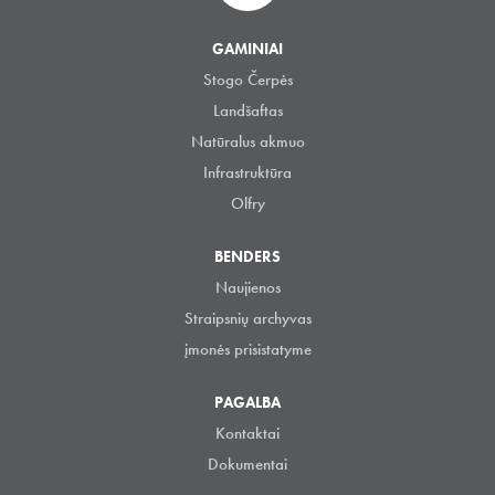
GAMINIAI
Stogo Čerpės
Landšaftas
Natūralus akmuo
Infrastruktūra
Olfry
BENDERS
Naujienos
Straipsnių archyvas
įmonės prisistatyme
PAGALBA
Kontaktai
Dokumentai