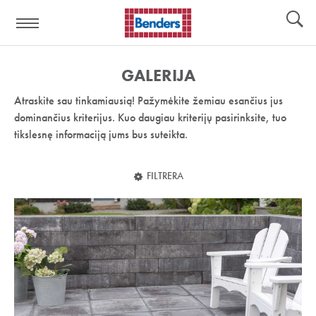
Pagalbos
Įrankiai
nuoroda:
GALERIJA
Atraskite sau tinkamiausią! Pažymėkite žemiau esančius jus
dominančius kriterijus. Kuo daugiau kriterijų pasirinksite, tuo
tikslesnę informaciją jums bus suteikta.
FILTRERA