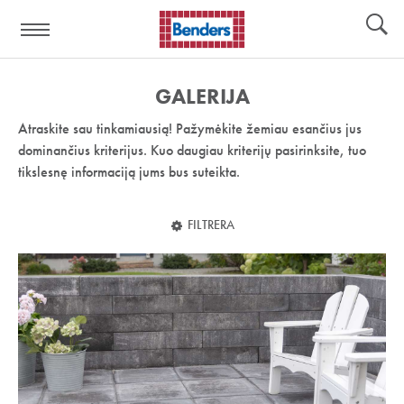
Pagalbos
Įrankiai
nuoroda:
GALERIJA
Atraskite sau tinkamiausią! Pažymėkite žemiau esančius jus
dominančius kriterijus. Kuo daugiau kriterijų pasirinksite, tuo
tikslesnę informaciją jums bus suteikta.
FILTRERA