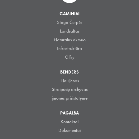
GAMINIAI
Stogo Čerpės
Landšaftas
Natūralus akmuo
Infrastruktūra
Olfry
BENDERS
Naujienos
Straipsnių archyvas
įmonės prisistatyme
PAGALBA
Kontaktai
Dokumentai