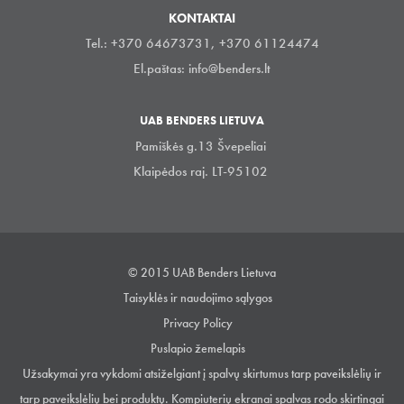
KONTAKTAI
Tel.: +370 64673731, +370 61124474
El.paštas:
info@benders.lt
UAB BENDERS LIETUVA
Pamiškės g.13 Švepeliai
Klaipėdos raj. LT-95102
© 2015 UAB Benders Lietuva
Taisyklės ir naudojimo sąlygos
Privacy Policy
Puslapio žemelapis
Užsakymai yra vykdomi atsiželgiant į spalvų skirtumus tarp paveikslėlių ir
tarp paveikslėlių bei produktų. Kompiuterių ekranai spalvas rodo skirtingai