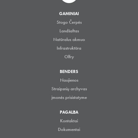
GAMINIAI
Stogo Čerpės
Landšaftas
Natūralus akmuo
Infrastruktūra
Olfry
BENDERS
Naujienos
Straipsnių archyvas
įmonės prisistatyme
PAGALBA
Kontaktai
Dokumentai