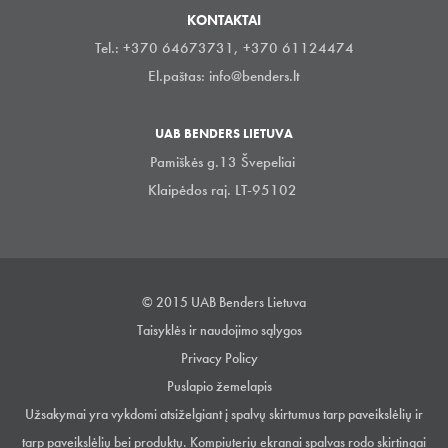
KONTAKTAI
Tel.: +370 64673731, +370 61124474
El.paštas:
info@benders.lt
UAB BENDERS LIETUVA
Pamiškės g.13 Švepeliai
Klaipėdos raj. LT-95102
© 2015 UAB Benders Lietuva
Taisyklės ir naudojimo sąlygos
Privacy Policy
Puslapio žemelapis
Užsakymai yra vykdomi atsiželgiant į spalvų skirtumus tarp paveikslėlių ir
tarp paveikslėlių bei produktų. Kompiuterių ekranai spalvas rodo skirtingai