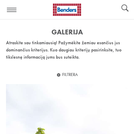
Pagalbos
Įrankiai
nuoroda:
GALERIJA
Atraskite sau tinkamiausią! Pažymėkite žemiau esančius jus
dominančius kriterijus. Kuo daugiau kriterijų pasirinksite, tuo
tikslesnę informaciją jums bus suteikta.
FILTRERA