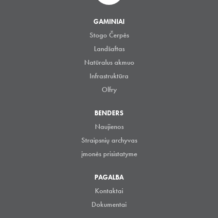
GAMINIAI
Stogo Čerpės
Landšaftas
Natūralus akmuo
Infrastruktūra
Olfry
BENDERS
Naujienos
Straipsnių archyvas
įmonės prisistatyme
PAGALBA
Kontaktai
Dokumentai