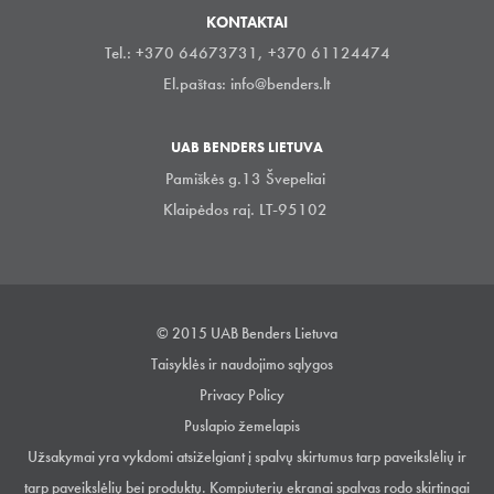
KONTAKTAI
Tel.: +370 64673731, +370 61124474
El.paštas:
info@benders.lt
UAB BENDERS LIETUVA
Pamiškės g.13 Švepeliai
Klaipėdos raj. LT-95102
© 2015 UAB Benders Lietuva
Taisyklės ir naudojimo sąlygos
Privacy Policy
Puslapio žemelapis
Užsakymai yra vykdomi atsiželgiant į spalvų skirtumus tarp paveikslėlių ir
tarp paveikslėlių bei produktų. Kompiuterių ekranai spalvas rodo skirtingai