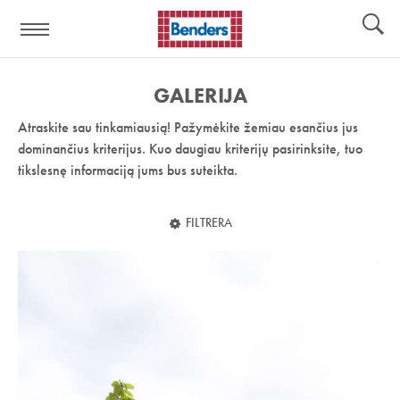
Pagalbos
Įrankiai
nuoroda:
GALERIJA
Atraskite sau tinkamiausią! Pažymėkite žemiau esančius jus
dominančius kriterijus. Kuo daugiau kriterijų pasirinksite, tuo
tikslesnę informaciją jums bus suteikta.
FILTRERA