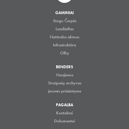
GAMINIAI
Stogo Čerpės
Landšaftas
Natūralus akmuo
Infrastruktūra
Olfry
BENDERS
Naujienos
Straipsnių archyvas
įmonės prisistatyme
PAGALBA
Kontaktai
Dokumentai