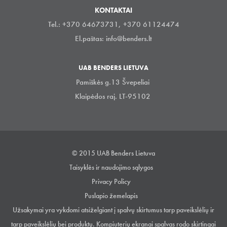
KONTAKTAI
Tel.: +370 64673731, +370 61124474
El.paštas:
info@benders.lt
UAB BENDERS LIETUVA
Pamiškės g.13 Švepeliai
Klaipėdos raj. LT-95102
© 2015 UAB Benders Lietuva
Taisyklės ir naudojimo sąlygos
Privacy Policy
Puslapio žemelapis
Užsakymai yra vykdomi atsiželgiant į spalvų skirtumus tarp paveikslėlių ir
tarp paveikslėlių bei produktų. Kompiuterių ekranai spalvas rodo skirtingai