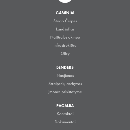
GAMINIAI
Stogo Čerpės
Landšaftas
Natūralus akmuo
Infrastruktūra
Olfry
BENDERS
Naujienos
Straipsnių archyvas
įmonės prisistatyme
PAGALBA
Kontaktai
Dokumentai