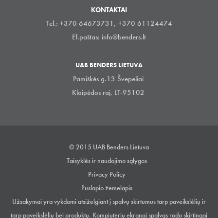
KONTAKTAI
Tel.: +370 64673731, +370 61124474
El.paštas:
info@benders.lt
UAB BENDERS LIETUVA
Pamiškės g.13 Švepeliai
Klaipėdos raj. LT-95102
© 2015 UAB Benders Lietuva
Taisyklės ir naudojimo sąlygos
Privacy Policy
Puslapio žemelapis
Užsakymai yra vykdomi atsiželgiant į spalvų skirtumus tarp paveikslėlių ir
tarp paveikslėlių bei produktų. Kompiuterių ekranai spalvas rodo skirtingai