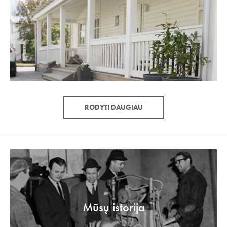
RODYTI DAUGIAU
Mūsų istorija