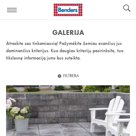
Pagalbos
Įrankiai
nuoroda:
GALERIJA
Atraskite sau tinkamiausią! Pažymėkite žemiau esančius jus
dominančius kriterijus. Kuo daugiau kriterijų pasirinksite, tuo
tikslesnę informaciją jums bus suteikta.
FILTRERA