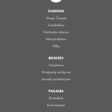
GAMINIAI
Stogo Čerpės
Landšaftas
Natūralus akmuo
Infrastruktūra
Olfry
BENDERS
Naujienos
Straipsnių archyvas
įmonės prisistatyme
PAGALBA
Kontaktai
Dokumentai