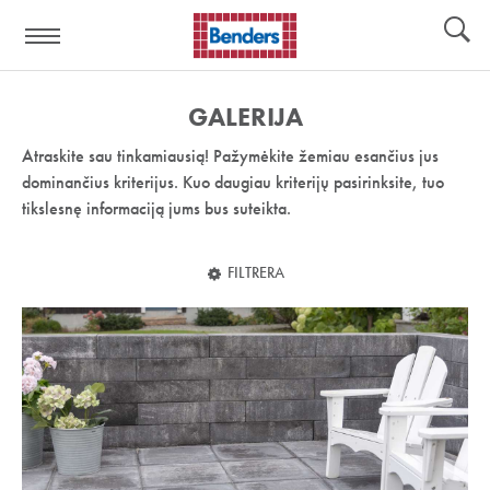
Pagalbos
Įrankiai
nuoroda:
GALERIJA
Atraskite sau tinkamiausią! Pažymėkite žemiau esančius jus
dominančius kriterijus. Kuo daugiau kriterijų pasirinksite, tuo
tikslesnę informaciją jums bus suteikta.
FILTRERA