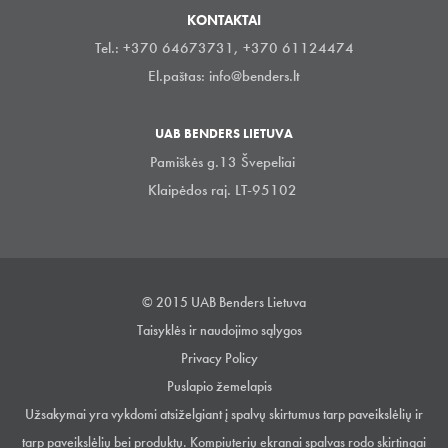
KONTAKTAI
Tel.: +370 64673731, +370 61124474
El.paštas:
info@benders.lt
UAB BENDERS LIETUVA
Pamiškės g.13 Švepeliai
Klaipėdos raj. LT-95102
© 2015 UAB Benders Lietuva
Taisyklės ir naudojimo sąlygos
Privacy Policy
Puslapio žemelapis
Užsakymai yra vykdomi atsiželgiant į spalvų skirtumus tarp paveikslėlių ir
tarp paveikslėlių bei produktų. Kompiuterių ekranai spalvas rodo skirtingai