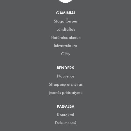
GAMINIAI
Stogo Čerpės
Landšaftas
Natūralus akmuo
Infrastruktūra
Olfry
BENDERS
Naujienos
Straipsnių archyvas
įmonės prisistatyme
PAGALBA
Kontaktai
Dokumentai