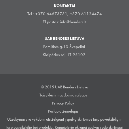
KONTAKTAI
Tel.: +370 64673731, +370 61124474
El.paštas:
info@benders.lt
UAB BENDERS LIETUVA
Pamiškės g.13 Švepeliai
Klaipėdos raj. LT-95102
© 2015 UAB Benders Lietuva
Taisyklės ir naudojimo sąlygos
Privacy Policy
Puslapio žemelapis
Užsakymai yra vykdomi atsiželgiant į spalvų skirtumus tarp paveikslėlių ir
tarp paveikslėlių bei produktų. Kompiuterių ekranai spalvas rodo skirtingai