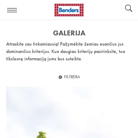
Pagalbos
Įrankiai
nuoroda:
GALERIJA
Atraskite sau tinkamiausią! Pažymėkite žemiau esančius jus
dominančius kriterijus. Kuo daugiau kriterijų pasirinksite, tuo
tikslesnę informaciją jums bus suteikta.
FILTRERA