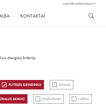
Pagalbos
COUNTRY (LITHUANIAN)
Įrankiai
nuoroda:
ALBA
KONTAKTAI
Kuo daugiau kriterijų
PLYTELĖS GRINDINIUI
STOGAS
ŪRALUS AKMUO
ĮVAŽIAVIMAI
LAIPTAI