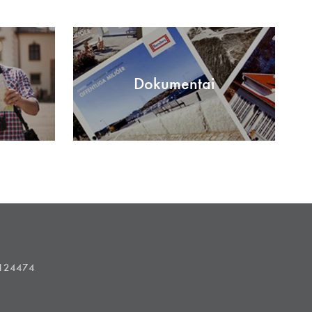
Dokumentai
1124474