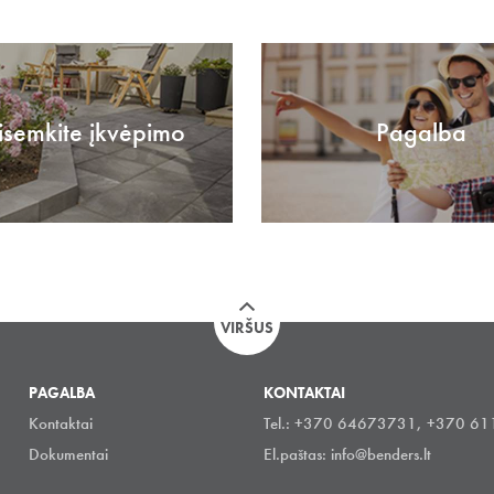
isemkite įkvėpimo
Pagalba
VIRŠUS
PAGALBA
KONTAKTAI
Kontaktai
Tel.: +370 64673731, +370 6
Dokumentai
El.paštas:
info@benders.lt