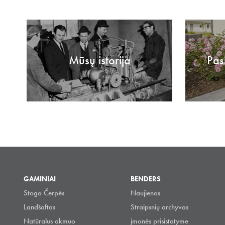
Mūsų istorija
Pas
GAMINIAI
BENDERS
Stogo Čerpės
Naujienos
Landšaftas
Straipsnių archyvas
Natūralus akmuo
įmonės prisistatyme