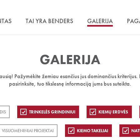
NTAS
TAI YRA BENDERS
GALERIJA
PAG
GALERIJA
iausią! Pažymėkite žemiau esančius jus dominančius kriterijus. 
pasirinksite, tuo tikslesnę informaciją jums bus suteikta.
DIS
TRINKELĖS GRINDINIUI
KIEMŲ ERDVĖS
VISUOMENINIAI PROJEKTAI
KIEMO TAKELIAI
NAT